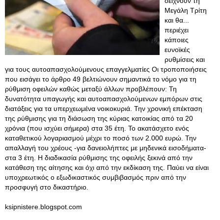
δείχνουν τη
Μεγάλη Τρίτη
και θα...
περιέχει
κάποιες
ευνοϊκές
ρυθμίσεις και
για τους αυτοαπασχολούμενους επαγγελματίες Οι τροποποιήσεις
που εισάγει το άρθρο 49 βελτιώνουν σημαντικά το νόμο για τη
ρύθμιση οφειλών καθώς μεταξύ άλλων προβλέπουν: Τη
δυνατότητα υπαγωγής και αυτοαπασχολούμενων εμπόρων στις
διατάξεις για τα υπερχεωμένα νοικοκυριά. Την χρονική επέκταση
της ρύθμισης για τη διάσωση της κύριας κατοικίας από τα 20
χρόνια (που ισχύει σήμερα) στα 35 έτη. Το ακατάσχετο ενός
καταθετικού λογαριασμού μέχρι το ποσό των 2.000 ευρώ. Την
απαλλαγή του χρέους -για δανειολήπτες με μηδενικά εισοδήματα-
στα 3 έτη. Η διαδικασία ρύθμισης της οφειλής ξεκινά από την
κατάθεση της αίτησης και όχι από την εκδίκαση της. Παύει να είναι
υποχρεωτικός ο εξωδικαστικός συμβιβασμός πριν από την
προσφυγή στο δικαστήριο.
ksipnistere.blogspot.com