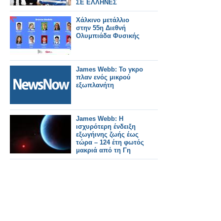
ΣΕ ΕΛΛΗΝΕΣ
ΜΑΘΗΤΕΣ
Χάλκινο μετάλλιο
στην 55η Διεθνή
Ολυμπιάδα Φυσικής
James Webb: Το γκρο
πλαν ενός μικρού
εξωπλανήτη
James Webb: Η
ισχυρότερη ένδειξη
εξωγήινης ζωής έως
τώρα – 124 έτη φωτός
μακριά από τη Γη