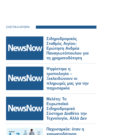
ΣΧΕΤΙΚΑ ΑΡΘΡΑ
Σιδηροδρομικός
Σταθμός Αιγίου:
Ερώτηση Ανδρέα
Παναγιωτόπουλου για
τη χρηματοδότηση
των
απαλλοτριώσεων.
Ψηφίστηκε η
τροπολογία –
Ξεκλειδώνουν οι
πληρωμές μας για την
παχυσαρκία
Μελέτη: Το
Ευρωπαϊκό
Σιδηροδρομικό
Σύστημα Διαθέτει την
Τεχνολογία, Αλλά Δεν
Έχει Χρηματοδότηση
Και Συντονισμό.
Παχυσαρκία: όταν η
χρηματοδότηση