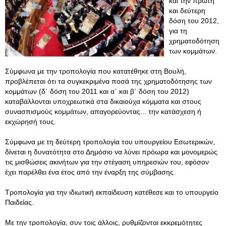
και την πρώτη
και δεύτερη
δόση του 2012,
για τη
χρηματοδότηση
των κομμάτων.
Σύμφωνα με την τροπολογία που κατατέθηκε στη Βουλή,
προβλέπεται ότι τα συγκεκριμένα ποσά της χρηματοδότησης των
κομμάτων (δ΄ δόση του 2011 και α΄ και β΄ δόση του 2012)
καταβάλλονται υποχρεωτικά στα δικαιούχα κόμματα και στους
συνασπισμούς κομμάτων, απαγορεύοντας... την κατάσχεση ή
εκχώρησή τους.
Σύμφωνα με τη δεύτερη τροπολογία του υπουργείου Εσωτερικών,
δίνεται η δυνατότητα στο Δημόσιο να λύνει πρόωρα και μονομερώς
τις μισθώσεις ακινήτων για την στέγαση υπηρεσιών του, εφόσον
έχει παρέλθει ένα έτος από την έναρξη της σύμβασης.
Τροπολογία για την ιδιωτική εκπαίδευση κατέθεσε και το υπουργείο
Παιδείας.
Με την τροπολογία, συν τοις άλλοις, ρυθμίζονται εκκρεμότητες