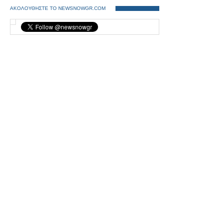
ΑΚΟΛΟΥΘΗΣΤΕ ΤΟ NEWSNOWGR.COM