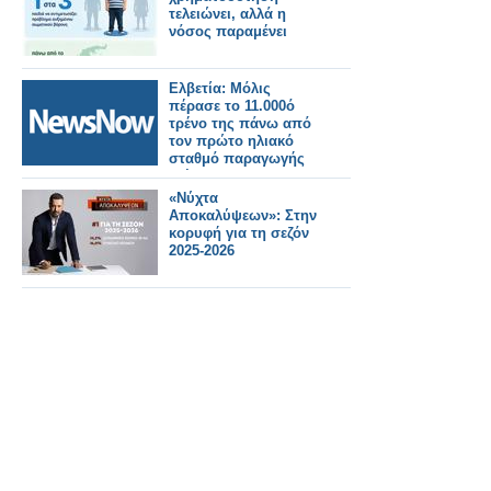
τελειώνει, αλλά η
νόσος παραμένει
Ελβετία: Μόλις
πέρασε το 11.000ό
τρένο της πάνω από
τον πρώτο ηλιακό
σταθμό παραγωγής
ενέργειας στον
κόσμο.
«Νύχτα
Αποκαλύψεων»: Στην
κορυφή για τη σεζόν
2025-2026