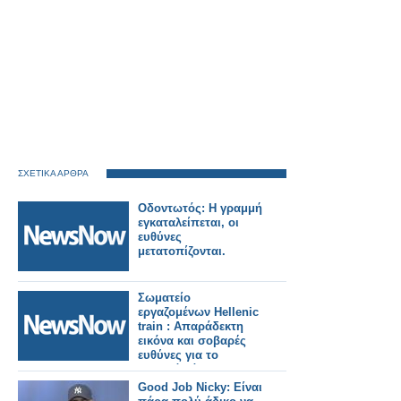
ΣΧΕΤΙΚΑ ΑΡΘΡΑ
Οδοντωτός: Η γραμμή
εγκαταλείπεται, οι
ευθύνες
μετατοπίζονται.
Σωματείο
εργαζομένων Hellenic
train : Απαράδεκτη
εικόνα και σοβαρές
ευθύνες για το
χθεσινό χάος στη
γραμμή Αεροδρομίου.
Good Job Nicky: Είναι