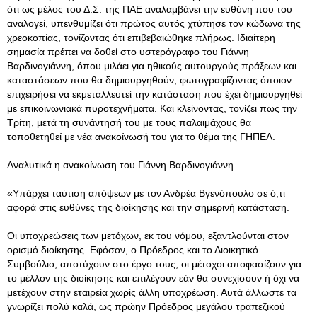
ότι ως μέλος του Δ.Σ. της ΠΑΕ αναλαμβάνει την ευθύνη που του
αναλογεί, υπενθυμίζει ότι πρώτος αυτός χτύπησε τον κώδωνα της
χρεοκοπίας, τονίζοντας ότι επιβεβαιώθηκε πλήρως. Ιδιαίτερη
σημασία πρέπει να δοθεί στο υστερόγραφο του Γιάννη
Βαρδινογιάννη, όπου μιλάει για ηθικούς αυτουργούς πράξεων και
καταστάσεων που θα δημιουργηθούν, φωτογραφίζοντας όποιον
επιχειρήσει να εκμεταλλευτεί την κατάσταση που έχει δημιουργηθεί
με επικοινωνιακά πυροτεχνήματα. Και κλείνοντας, τονίζει πως την
Τρίτη, μετά τη συνάντησή του με τους παλαιμάχους θα
τοποθετηθεί με νέα ανακοίνωσή του για το θέμα της ΓΗΠΕΛ.
Αναλυτικά η ανακοίνωση του Γιάννη Βαρδινογιάννη
«Υπάρχει ταύτιση απόψεων με τον Ανδρέα Βγενόπουλο σε ό,τι
αφορά στις ευθύνες της διοίκησης και την σημερινή κατάσταση.
Οι υποχρεώσεις των μετόχων, εκ του νόμου, εξαντλούνται στον
ορισμό διοίκησης. Εφόσον, ο Πρόεδρος και το Διοικητικό
Συμβούλιο, αποτύχουν στο έργο τους, οι μέτοχοι αποφασίζουν για
το μέλλον της διοίκησης και επιλέγουν εάν θα συνεχίσουν ή όχι να
μετέχουν στην εταιρεία χωρίς άλλη υποχρέωση. Αυτά άλλωστε τα
γνωρίζει πολύ καλά, ως πρώην Πρόεδρος μεγάλου τραπεζικού