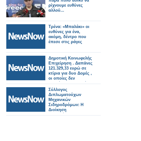
πάρα πολύ άδικο να
ρίχνουμε ευθύνες
αλλού...
Τρένα: «Μπαλάκι» οι
ευθύνες για ένα,
ακόμη, δέντρο που
έπεσε στις ράγες
Δημοτική Κοινωφελής
Επιχείρηση . Δαπάνες
121.329,33 ευρώ σε
κτίρια για δυο Δομές ,
οι οποίες δεν
λειτούργησαν ποτέ.
Δημοτικοί Σύμβουλοι
Σύλλογος
υπάρχουν; Η
Διπλωματούχων
υπόθεση χρήζει ναι ή
Μηχανικών
όχι πολλαπλού
Σιδηροδρόμων: Η
ελέγχου; Έχουν ή δεν
Διοίκηση
έχουν πολλοί ευθύνες
«Σιδηρόδρομοι
σε πολλαπλά
Ελλάδος ΜΑΕ»
επίπεδα;
οφείλει άμεσα να
αναλάβει τις ευθύνες
της.