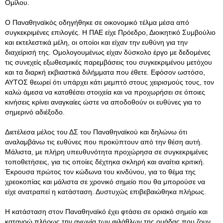
Ομίλου.
Ο Παναθηναϊκός οδηγήθηκε σε οικονομικό τέλμα μέσα από
συγκεκριμένες επιλογές. Η ΠΑΕ είχε Πρόεδρο, Διοικητικό Συμβούλιο
και εκτελεστικά μέλη, οι οποίοι και είχαν την ευθύνη για την
διαχείρισή της. Ομολογουμένως είχαν δύσκολο έργο με δεδομένες
τις συνεχείς εξωθεσμικές παρεμβάσεις του συγκεκριμένου μετόχου
και τα διαρκή εκβιαστικά διλήμματα που έθετε. Εφόσον ωστόσο,
ΑΥΤΟΣ θεωρεί ότι υπάρχει κάτι μεμπτό στους χειρισμούς τους, τον
καλώ άμεσα να καταθέσει στοιχεία και να προχωρήσει σε όποιες
κινήσεις κρίνει αναγκαίες ώστε να αποδοθούν οι ευθύνες για το
σημερινό αδιέξοδο.
Διετέλεσα μέλος του ΔΣ του Παναθηναϊκού και δηλώνω ότι
αναλαμβάνω τις ευθύνες που προκύπτουν από την θέση αυτή.
Μάλιστα, με πλήρη υπευθυνότητα προχώρησα σε συγκεκριμένες
τοποθετήσεις, για τις οποίες δέχτηκα σκληρή και αναίτια κριτική.
Έκρουσα πρώτος τον κώδωνα του κινδύνου, για το θέμα της
χρεοκοπίας και μάλιστα σε χρονικό σημείο που θα μπορούσε να
είχε ανατραπεί η κατάσταση. Δυστυχώς επιβεβαιώθηκα πλήρως.
Η κατάσταση στον Παναθηναϊκό έχει φτάσει σε οριακό σημείο και
κατανοώ πλήρως την αγωνία των φιλάθλων της ομάδας που ζουν