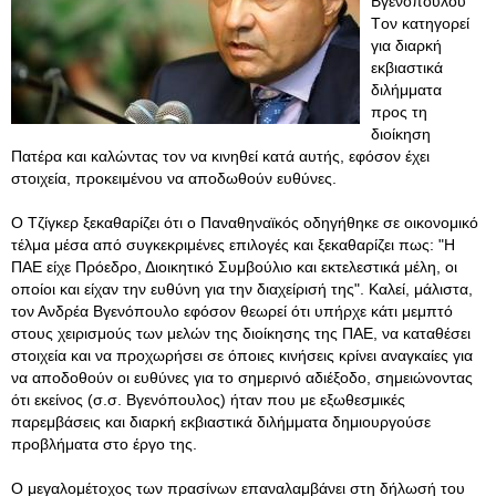
Βγενόπουλου
Tον κατηγορεί
για διαρκή
εκβιαστικά
διλήμματα
προς τη
διοίκηση
Πατέρα και καλώντας τον να κινηθεί κατά αυτής, εφόσον έχει
στοιχεία, προκειμένου να αποδωθούν ευθύνες.
Ο Τζίγκερ ξεκαθαρίζει ότι ο Παναθηναϊκός οδηγήθηκε σε οικονομικό
τέλμα μέσα από συγκεκριμένες επιλογές και ξεκαθαρίζει πως: "Η
ΠΑΕ είχε Πρόεδρο, Διοικητικό Συμβούλιο και εκτελεστικά μέλη, οι
οποίοι και είχαν την ευθύνη για την διαχείρισή της". Καλεί, μάλιστα,
τον Ανδρέα Βγενόπουλο εφόσον θεωρεί ότι υπήρχε κάτι μεμπτό
στους χειρισμούς των μελών της διοίκησης της ΠΑΕ, να καταθέσει
στοιχεία και να προχωρήσει σε όποιες κινήσεις κρίνει αναγκαίες για
να αποδοθούν οι ευθύνες για το σημερινό αδιέξοδο, σημειώνοντας
ότι εκείνος (σ.σ. Βγενόπουλος) ήταν που με εξωθεσμικές
παρεμβάσεις και διαρκή εκβιαστικά διλήμματα δημιουργούσε
προβλήματα στο έργο της.
Ο μεγαλομέτοχος των πρασίνων επαναλαμβάνει στη δήλωσή του