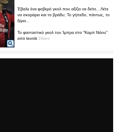
Έβαλε ένα φοβερό γκολ που αξίζει να δείτε... Λέτε
να σκοράρει και το βράδυ; Το γήπεδο, πάντως, το
ξέρει...
Το φανταστικό γκολ του Ίμπρα στο "Καμπ Νόου"
από texniti
24wro