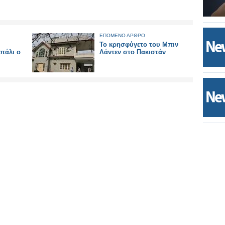
ΕΠΟΜΕΝΟ ΑΡΘΡΟ
Το κρησφύγετο του Μπιν
πάλι o
Λάντεν στο Πακιστάν