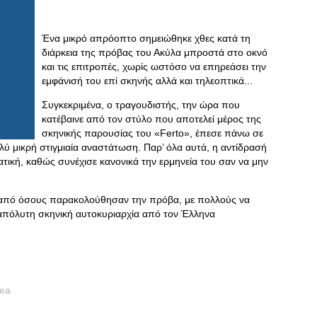
Ένα μικρό απρόοπτο σημειώθηκε χθες κατά τη
διάρκεια της πρόβας του Ακύλα μπροστά στο οκνό
και τις επιτροπές, χωρίς ωστόσο να επηρεάσει την
εμφάνισή του επί σκηνής αλλά και τηλεοπτικά...
Συγκεκριμένα, ο τραγουδιστής, την ώρα που
κατέβαινε από τον στύλο που αποτελεί μέρος της
σκηνικής παρουσίας του «Ferto», έπεσε πάνω σε
ύ μικρή στιγμιαία αναστάτωση. Παρ’ όλα αυτά, η αντίδρασή
τική, καθώς συνέχισε κανονικά την ερμηνεία του σαν να μην
κά από όσους παρακολούθησαν την πρόβα, με πολλούς να
 απόλυτη σκηνική αυτοκυριαρχία από τον Έλληνα
nea