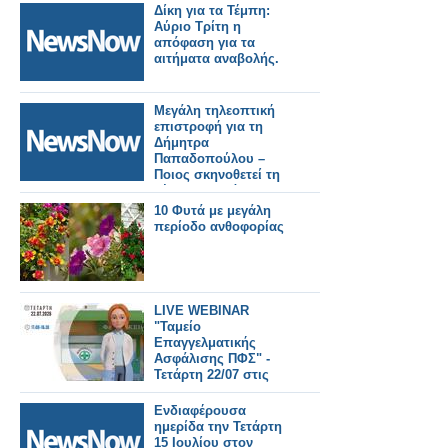
σιδηροδρομικούς
Δίκη για τα Τέμπη:
σταθμούς του
Αύριο Τρίτη η
Λονδίνου.
απόφαση για τα
αιτήματα αναβολής.
Μεγάλη τηλεοπτική
επιστροφή για τη
Δήμητρα
Παπαδοπούλου –
Ποιος σκηνοθετεί τη
νέα της σειρά
10 Φυτά με μεγάλη
περίοδο ανθοφορίας
LIVE WEBINAR
"Ταμείο
Επαγγελματικής
Ασφάλισης ΠΦΣ" -
Τετάρτη 22/07 στις
17:00
Ενδιαφέρουσα
ημερίδα την Τετάρτη
15 Ιουλίου στον