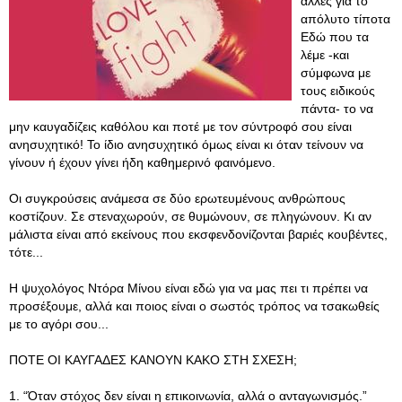
άλλες για το
απόλυτο τίποτα
Εδώ που τα
λέμε -και
σύμφωνα με
τους ειδικούς
πάντα- το να
μην καυγαδίζεις καθόλου και ποτέ με τον σύντροφό σου είναι
ανησυχητικό! Το ίδιο ανησυχητικό όμως είναι κι όταν τείνουν να
γίνουν ή έχουν γίνει ήδη καθημερινό φαινόμενο.
Οι συγκρούσεις ανάμεσα σε δύο ερωτευμένους ανθρώπους
κοστίζουν. Σε στεναχωρούν, σε θυμώνουν, σε πληγώνουν. Κι αν
μάλιστα είναι από εκείνους που εκσφενδονίζονται βαριές κουβέντες,
τότε...
Η ψυχολόγος Ντόρα Μίνου είναι εδώ για να μας πει τι πρέπει να
προσέξουμε, αλλά και ποιος είναι ο σωστός τρόπος να τσακωθείς
με το αγόρι σου...
ΠΟΤΕ ΟΙ ΚΑΥΓΑΔΕΣ ΚΑΝΟΥΝ ΚΑΚΟ ΣΤΗ ΣΧΕΣΗ;
1. “Όταν στόχος δεν είναι η επικοινωνία, αλλά ο ανταγωνισμός.”