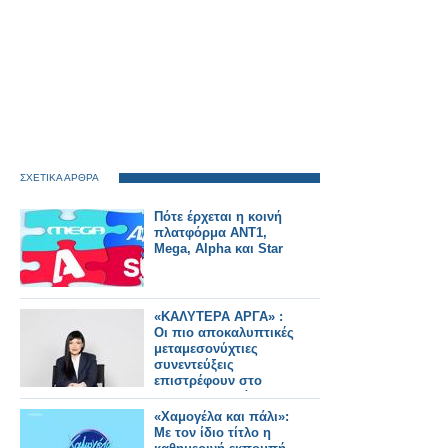
ΣΧΕΤΙΚΑ ΑΡΘΡΑ
Πότε έρχεται η κοινή
πλατφόρμα ΑΝΤ1,
Mega, Alpha και Star
«ΚΑΛΥΤΕΡΑ ΑΡΓΑ» :
Oι πιο αποκαλυπτικές
μεταμεσονύχτιες
συνεντεύξεις
επιστρέφουν στο
ACTION 24 - Πότε
κάνουν πρεμιέρα;
«Χαμογέλα και πάλι»:
Με τον ίδιο τίτλο η