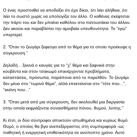
Ο ένας προσπαθεί να αποδείξει ότι έχει δίκιο, ότι λέει αλήθεια, ότι
λέει το σωστό χωρίς να υπολογίζει τον άλλο. Ο καθένας σκέφτεται
την πάρτι του και δεν μπαίνει καθόλου στα πατουσάκια του άλλου.
Δεν ακούει και παραβλέπει την αμοιβαία υπευθυνότητα. Το “εγώ”
υπερτερεί.
2. “Όταν το ζευγάρι ξεφεύγει από το θέμα για το οποίο προέκυψε η
σύγκρουση.”
Δηλαδή... ξεκινά ο καυγάς για το “χ” θέμα και ξαφνικά στην
κουβέντα και στον τσακωμό επανέρχονται προβλήματα,
καταστάσεις, πρόσωπα, παράπονα από το παρελθόν. Το ζευγάρι
δεν μένει στο “τωρινό θέμα”, αλλά επεκτείνεται στο “τότε που...”,
“εκείνη που...”
3. “Όταν μετά από μια σύγκρουση, δεν ακολουθεί μια διεργασία
στην οποία εκφράζονται συναισθήματα πόνου, θυμού, λύπης.”
Κι έτσι, οι δύο σύντροφοι αποκτούν απωθημένα και κυρίως θυμό.
Θυμό, ο οποίος θα βγει ανεπεξέργαστος στη συμπεριφορά -ως
παθητική ή ενεργητική επιθετικότητα σε ανύποπτο χρόνο. Αυτό