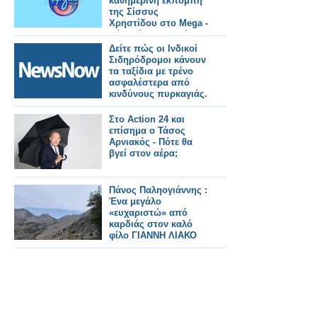
καθημερινή εκπομπή
της Σίσσυς
Χρηστίδου στο Mega -
Πότε κάνει πρεμιέρα;
Δείτε πώς οι Ινδικοί
Σιδηρόδρομοι κάνουν
τα ταξίδια με τρένο
ασφαλέστερα από
κινδύνους πυρκαγιάς.
Στο Action 24 και
επίσημα ο Τάσος
Αρνιακός - Πότε θα
βγεί στον αέρα;
Πάνος Παληογιάννης :
Ένα μεγάλο
«ευχαριστώ» από
καρδιάς στον καλό
φίλο ΓΙΑΝΝΗ ΛΙΑΚΟ