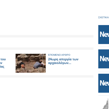
ΣΧΕΤΙΚΑ
ΕΠΟΜΕΝΟ ΑΡΘΡΟ
 του
24ωρη απεργία των
ών
αρχαιολόγων...
ίας