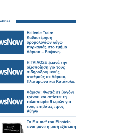
 ΑΡΘΡΑ
Hellenic Train:
Καθυστέρηση
δρομολογίων λόγω
πυρκαγιάς στο τμήμα
Λάρισα – Ραψάνη.
Η ΓΑΙΑΟΣΕ ξεκινά την
αξιοποίηση για τους
σιδηροδρομικούς
σταθμούς σε Λάρισα,
Πλαταμώνα και Κατάκολο.
Λάρισα: Φωτιά σε βαγόνι
τρένου και απίστευτη
ταλαιπωρία 9 ωρών για
τους επιβάτες προς
Αθήνα
Το E = mc² του Einstein
είναι μόνο η μισή εξίσωση