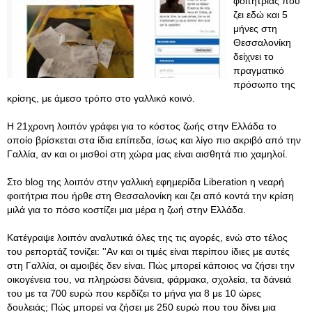
φοιτήτριας που
ζει εδώ και 5
μήνες στη
Θεσσαλονίκη
δείχνει το
πραγματικό
πρόσωπο της
κρίσης, με άμεσο τρόπο στο γαλλικό κοινό.
Η 21χρονη λοιπόν γράφει για το κόστος ζωής στην Ελλάδα το
οποίο βρίσκεται στα ίδια επίπεδα, ίσως και λίγο πιο ακριβό από την
Γαλλία, αν και οι μισθοί στη χώρα μας είναι αισθητά πιο χαμηλοί.
Στο blog της λοιπόν στην γαλλική εφημερίδα Liberation η νεαρή
φοιτήτρια που ήρθε στη Θεσσαλονίκη και ζει από κοντά την κρίση
μιλά για το πόσο κοστίζει μια μέρα η ζωή στην Ελλάδα.
Κατέγραψε λοιπόν αναλυτικά όλες της τις αγορές, ενώ στο τέλος
του ρεπορτάζ τονίζει: ''Αν και οι τιμές είναι περίπου ίδιες με αυτές
στη Γαλλία, οι αμοιβές δεν είναι. Πώς μπορεί κάποιος να ζήσει την
οικογένεια του, να πληρώσει δάνεια, φάρμακα, σχολεία, τα δάνειά
του με τα 700 ευρώ που κερδίζει το μήνα για 8 με 10 ώρες
δουλειάς; Πώς μπορεί να ζήσει με 250 ευρώ που του δίνει μια