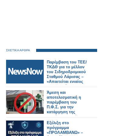
ΣΧΕΤΙΚΑ ΑΡΘΡΑ
Παρέμβαση του ΤΕΕ/
ΤΚΔΘ για το μέλλον
του Σιδηροδρομικού
Σταθμού Λάρισας –
«Απαιτείται ενιαίος
σχεδιασμός για την
πόλη».
Άμεση και
αποτελεσματική η
παρέμβαση του
Π.Φ.Σ. για την
κατάργηση της
παράνομης χρήσης
του πράσινου
Εξέλιξη στο
σταυρού από
πρόγραμμα
καταστήματα
«ΠΡΟΛΑΜΒΑΝΩ» –