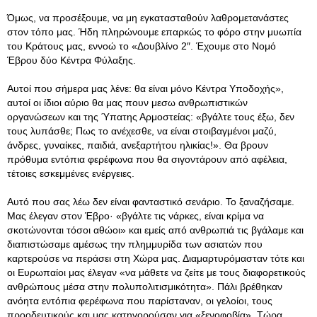
Όμως, να προσέξουμε, να μη εγκατασταθούν λαθρομετανάστες
στον τόπο μας. Ήδη πληρώνουμε επαρκώς το φόρο στην μυωπία
του Κράτους μας, εννοώ το «Δουβλίνο 2″. Έχουμε στο Νομό
Έβρου δύο Κέντρα Φύλαξης.
Αυτοί που σήμερα μας λένε: θα είναι μόνο Κέντρα Υποδοχής»,
αυτοί οι ίδιοι αύριο θα μας πουν μεσω ανθρωπιστικών
οργανώσεων και της Ύπατης Αρμοστείας: «βγάλτε τους έξω, δεν
τους λυπάσθε; Πως το ανέχεσθε, να είναι στοιβαγμένοι μαζύ,
άνδρες, γυναίκες, παιδιά, ανεξαρτήτου ηλικίας!». Θα βρουν
πρόθυμα εντόπια φερέφωνα που θα σιγοντάρουν από αφέλεια,
τέτοιες εσκεμμένες ενέργειες.
Αυτό που σας λέω δεν είναι φανταστικό σενάριο. Το ξαναζήσαμε.
Μας έλεγαν στον Έβρο· «βγάλτε τις νάρκες, είναι κρίμα να
σκοτώνονται τόσοι αθώοι» και εμείς από ανθρωπιά τις βγάλαμε και
διαπιστώσαμε αμέσως την πλημμυρίδα των ασιατών που
καρτερούσε να περάσει στη Χώρα μας. Διαμαρτυρόμασταν τότε και
οι Ευρωπαίοι μας έλεγαν «να μάθετε να ζείτε με τους διαφορετικούς
ανθρώπους μέσα στην πολυπολιτισμικότητα». Πάλι βρέθηκαν
ανόητα εντόπια φερέφωνα που παρίσταναν, οι γελοίοι, τους
προοδευτικούς και μας κατηγορούσαν για «ξενοφοβία». Τώρα,