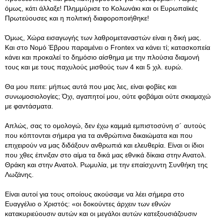
όμως, κάτι άλλαξε! Πλημμύρισε το Κολωνάκι και οι Ευρωπαϊκές
Πρωτεύουσες και η πολιτική διαφοροποιήθηκε!
Όμως, Χώρα εισαγωγής των λαθρομεταναστών είναι η δική μας.
Και στο Νομό Έβρου παραμένει ο Frontex να κάνει τί; κατασκοπεία
κάνει και προκαλεί το δημόσιο αίσθημα με την πλούσια διαμονή
τους και με τους παχυλούς μισθούς των 4 και 5 χιλ. ευρώ.
Θα μου πειτε: μήπως αυτά που μας λες, είναι φοβίες και
συνωμοσιολογίες; Όχι, αγαπητοί μου, ούτε φοβάμαι ούτε σκιαμαχώ
με φαντάσματα.
Απλώς, σας το ομολογώ, δεν έχω καμμιά εμπιστοσύνη σ´ αυτούς
που κόπτονται σήμερα για τα ανθρώπινα δικαιώματα και που
επιχειρούν να μας διδάξουν ανθρωπιά και ελευθερία. Είναι οι ίδιοι
που χθες έπνιξαν στο αίμα τα δικά μας εθνικά δίκαια στην Ανατολ.
Θράκη και στην Ανατολ. Ρωμυλία, με την επαίσχυντη Συνθήκη της
Λωζάνης.
Είναι αυτοί για τους οποίους ακούσαμε να λέει σήμερα στο
Ευαγγέλιο ο Χριστός: «οι δοκούντες άρχειν των εθνών
κατακυριεύουσιν αυτών και οι μεγάλοι αυτών κατεξουσιάζουσιν