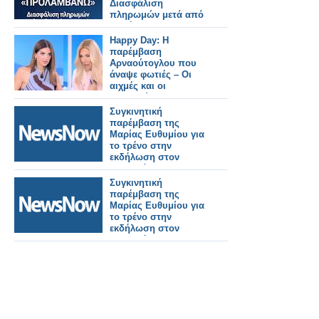
HONDOS CENTER
Διασφάλιση
πληρωμών μετά από
παρέμβαση ΠΦΣ
Happy Day: Η
παρέμβαση
Αρναούτογλου που
άναψε φωτιές – Οι
αιχμές και οι
αποκαλύψεις για την
πρωινή ζώνη
Συγκινητική
παρέμβαση της
Μαρίας Ευθυμίου για
το τρένο στην
εκδήλωση στον
κεντρικό
σιδηροδρομικό
Συγκινητική
σταθμό Καλαμάτας.
παρέμβαση της
Μαρίας Ευθυμίου για
το τρένο στην
εκδήλωση στον
κεντρικό
σιδηροδρομικό
σταθμό Καλαμάτας.