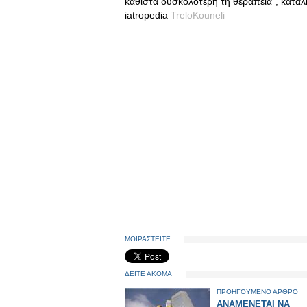
καθιστά δυσκολότερη τη θεραπεία", καταλή
iatropedia
TreloKouneli
ΜΟΙΡΑΣΤΕΙΤΕ
ΔΕΙΤΕ ΑΚΟΜΑ
ΠΡΟΗΓΟΥΜΕΝΟ ΑΡΘΡΟ
ANAMENETAI NA