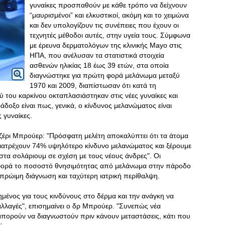
γυναίκες προσπαθούν με κάθε τρόπο να δείχνουν
“μαυρισμένοι” και ελκυστικοί, ακόμη και το χειμώνα
και δεν υπολογίζουν τις συνέπειες που έχουν οι
τεχνητές μέθοδοι αυτές, στην υγεία τους. Σύμφωνα
με έρευνα δερματολόγων της κλινικής Mayo στις
ΗΠΑ, που ανέλυσαν τα στατιστικά στοιχεία
ασθενών ηλικίας 18 έως 39 ετών, στα οποία
διαγνώστηκε για πρώτη φορά μελάνωμα μεταξύ
1970 και 2009, διαπίστωσαν ότι κατά τη
 του καρκίνου οκταπλασιάστηκαν στις νέες γυναίκες και
δοξο είναι πως, γενικά, ο κίνδυνος μελανώματος είναι
 γυναίκες.
ζέρι Μπρούερ: "Πρόσφατη μελέτη αποκαλύπτει ότι τα άτομα
ιατρέχουν 74% υψηλότερο κίνδυνο μελανώματος και ξέρουμε
 στα σολάριουμ σε σχέση με τους νέους άνδρες". Οι
φορά το ποσοστό θνησιμότητας από μελάνωμα στην πάροδο
 πρώιμη διάγνωση και ταχύτερη ιατρική περίθαλψη.
ημένος για τους κινδύνους στο δέρμα και την ανάγκη να
λλαγές", επισημαίνει ο δρ Μπρούερ. "Συνεπώς νέα
πορούν να διαγνωστούν πριν κάνουν μεταστάσεις, κάτι που