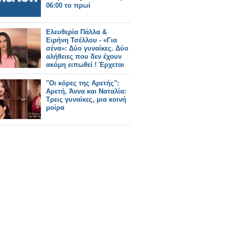
06:00 το πρωί
Ελευθερία Πάλλα &
Ειρήνη Τσέλλου - «Για
σένα»: Δύο γυναίκες. Δύο
αλήθειες που δεν έχουν
ακόμη ειπωθεί ! Έρχεται
στον Alpha!
"Οι κόρες της Αρετής":
Αρετή, Άννα και Ναταλία:
Τρεις γυναίκες, μια κοινή
μοίρα