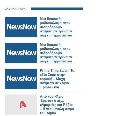
ΣΧΕΤΙΚΑ ΑΡΘΡΑ
Μια διακοπή
ραδιοκάλυψη στον
σιδηρόδρομο
σταμάτησε τρένα σε
όλη τη Γερμανία και
κανείς δεν ήξερε γιατί.
Μια διακοπή
ραδιοκάλυψη στον
σιδηρόδρομο
σταμάτησε τρένα σε
όλη τη Γερμανία και
κανείς δεν ήξερε γιατί.
Prime Time Ζώνη: Το
«Σόι Σου» στην
κορυφή – Μάχη
ανάμεσα σε «Άγιο
Έρωτα» και
«MasterChef»
Από τον «Άγιο
Έρωτα» στις…
«Αμαρτίες και Ρόδα»
– Η νέα μεγάλη σειρά
του Alpha