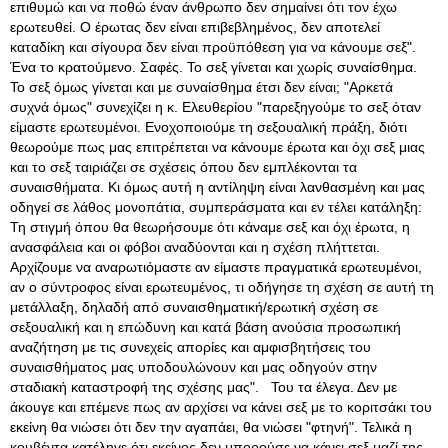
επιθυμώ και να ποθώ έναν άνθρωπο δεν σημαίνει ότι τον έχω
ερωτευθεί. Ο έρωτας δεν είναι επιβεβλημένος, δεν αποτελεί
καταδίκη και σίγουρα δεν είναι προϋπόθεση για να κάνουμε σεξ".
Ένα το κρατούμενο. Σαφές. Το σεξ γίνεται και χωρίς συναίσθημα.
Το σεξ όμως γίνεται και με συναίσθημα έτσι δεν είναι; "Αρκετά
συχνά όμως" συνεχίζει η κ. Ελευθερίου "παρεξηγούμε το σεξ όταν
είμαστε ερωτευμένοι. Ενοχοποιούμε τη σεξουαλική πράξη, διότι
θεωρούμε πως μας επιτρέπεται να κάνουμε έρωτα και όχι σεξ μιας
και το σεξ ταιριάζει σε σχέσεις όπου δεν εμπλέκονται τα
συναισθήματα. Κι όμως αυτή η αντίληψη είναι λανθασμένη και μας
οδηγεί σε λάθος μονοπάτια, συμπεράσματα και εν τέλει κατάληξη:
Τη στιγμή όπου θα θεωρήσουμε ότι κάναμε σεξ και όχι έρωτα, η
ανασφάλεια και οι φόβοι αναδύονται και η σχέση πλήττεται.
Αρχίζουμε να αναρωτιόμαστε αν είμαστε πραγματικά ερωτευμένοι,
αν ο σύντροφος είναι ερωτευμένος, τι οδήγησε τη σχέση σε αυτή τη
μετάλλαξη, δηλαδή από συναισθηματική/ερωτική σχέση σε
σεξουαλική και η επώδυνη και κατά βάση ανούσια προσωπική
αναζήτηση με τις συνεχείς απορίες και αμφισβητήσεις του
συναισθήματος μας υποδουλώνουν και μας οδηγούν στην
σταδιακή καταστροφή της σχέσης μας". Του τα έλεγα. Δεν με
άκουγε και επέμενε πως αν αρχίσει να κάνει σεξ με το κοριτσάκι του
εκείνη θα νιώσει ότι δεν την αγαπάει, θα νιώσει "φτηνή". Τελικά η
κουβέντα κατέληγε ότι εκείνος δεν μπορούσε να κάνει σεξ μαζί της