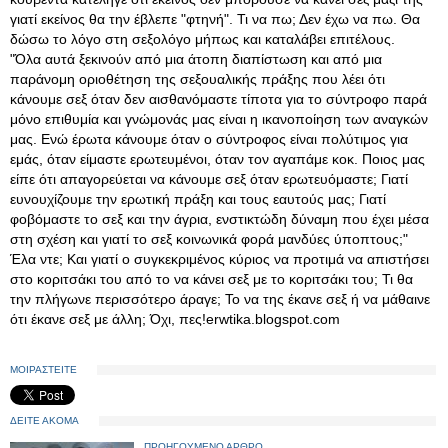
γιατί εκείνος θα την έβλεπε "φτηνή". Τι να πω; Δεν έχω να πω. Θα
δώσω το λόγο στη σεξολόγο μήπως και καταλάβει επιτέλους.
"Όλα αυτά ξεκινούν από μια άτοπη διαπίστωση και από μια
παράνομη οριοθέτηση της σεξουαλικής πράξης που λέει ότι
κάνουμε σεξ όταν δεν αισθανόμαστε τίποτα για το σύντροφο παρά
μόνο επιθυμία και γνώμονάς μας είναι η ικανοποίηση των αναγκών
μας. Ενώ έρωτα κάνουμε όταν ο σύντροφος είναι πολύτιμος για
εμάς, όταν είμαστε ερωτευμένοι, όταν τον αγαπάμε κοκ. Ποιος μας
είπε ότι απαγορεύεται να κάνουμε σεξ όταν ερωτευόμαστε; Γιατί
ευνουχίζουμε την ερωτική πράξη και τους εαυτούς μας; Γιατί
φοβόμαστε το σεξ και την άγρια, ενστικτώδη δύναμη που έχει μέσα
στη σχέση και γιατί το σεξ κοινωνικά φορά μανδύες ύποπτους;"
Έλα ντε; Και γιατί ο συγκεκριμένος κύριος να προτιμά να απιστήσει
στο κοριτσάκι του από το να κάνει σεξ με το κοριτσάκι του; Τι θα
την πλήγωνε περισσότερο άραγε; Το να της έκανε σεξ ή να μάθαινε
ότι έκανε σεξ με άλλη; Όχι, πες!erwtika.blogspot.com
ΜΟΙΡΑΣΤΕΙΤΕ
ΔΕΙΤΕ ΑΚΟΜΑ
ΠΡΟΗΓΟΥΜΕΝΟ ΑΡΘΡΟ