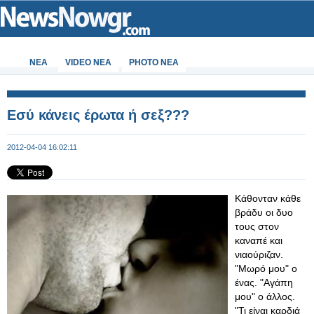
ΝΕΑ
VIDEO NEA
PHOTO NEA
Εσύ κάνεις έρωτα ή σεξ???
2012-04-04 16:02:11
Κάθονταν κάθε
βράδυ οι δυο
τους στον
καναπέ και
νιαούριζαν.
"Μωρό μου" ο
ένας. "Αγάπη
μου" ο άλλος.
"Τι είναι καρδιά