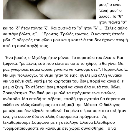
μου;" ο ένας.
"Ζωή μου" ο
άλλος. Το "θ"
ήταν πάντα "σ"
και το "δ" ήταν πάντα "ζ". Και φυσικά το "ρ" ήταν "λ"… "Σέλεις αύλιο
να πάμε βόλτα, ε;"… ΄Ερωτας. Τρελός έρωτας. Ο καναπές έσταζε
μέλι. Ο αδερφός του φίλου μου και η κοπελιά του δεν έχαναν στιγμή
από τη συνύπαρξή τους.
Ένα βράδυ, ο Μιχάλης ήταν μόνος. Το κοριτσάκι του έλειπε. Και
ξαφνικά: "ρε Ξένια, εσύ που είσαι σε αυτό το χώρο, τι θα γίνει; Θα
μας γνωρίσεις καμιά ωραία γυναίκα να κάνουμε σεξ;". Παρακαλώ; Ε;
Να μην πολυλογώ, το θέμα ήταν το εξής: ήθελε μια άλλη γυναίκα
για να κάνει σεξ, γιατί με το κοριτσάκι του δεν μπορεί να κάνει ό, τι
με μια ξένη. Το σέβεται! Δεν μπορεί να κάνει όλα αυτά που θέλει.
Σοκαρίστηκα. Στο δικό μου μυαλό τα πράγματα είναι εντελώς
ανάποδα. Μα επειδή τη σέβεται, επειδή την αγαπάει θα έπρεπε να
νιώθει εντελώς ελεύθερος στο σεξ μαζί της. Μάταια. Ο διάλογος
μεταξύ μας δεν έβγαλε πουθενά. Για μένα ο έρωτας και το σεξ ήταν
ένα, για εκείνον δύο εντελώς διαφορετικά πράγματα. Ας
ξεκαθαρίσουμε Σύμφωνα με τη σεξολόγο Ελεάνα Ελευθερίου
"νομιμοποιούμαστε να κάνουμε σεξ χωρίς συναίσθημα. Το να