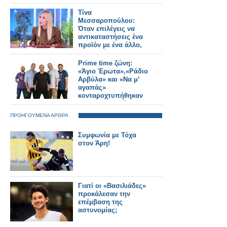
Τίνα
Μεσσαροπούλου:
Όταν επιλέγεις να
αντικαταστήσεις ένα
προϊόν με ένα άλλο,
δεν το κάνεις για να
βγει χειρότερο
Prime time ζώνη:
«Άγιο Έρωτα»,«Ράδιο
Αρβύλα» και «Να μ’
αγαπάς»
κονταροχτυπήθηκαν
για την κορυφή
ΠΡΟΗΓΟΥΜΕΝΑ ΑΡΘΡΑ
Συμφωνία με Τόχα
στον Άρη!
Γιατί οι «Βασιλιάδες»
προκάλεσαν την
επέμβαση της
αστυνομίας;