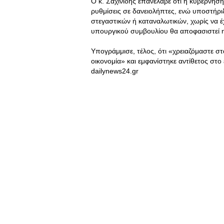
Ο κ. Σαχινίδης επανέλαβε ότι η κυβέρνηση 
ρυθμίσεις σε δανειολήπτες, ενώ υποστήριξ
στεγαστικών ή καταναλωτικών, χωρίς να έ
υπουργικού συμβουλίου θα αποφασιστεί 
Υπογράμμισε, τέλος, ότι «χρειαζόμαστε σ
οικονομία» και εμφανίστηκε αντίθετος στ
dailynews24.gr