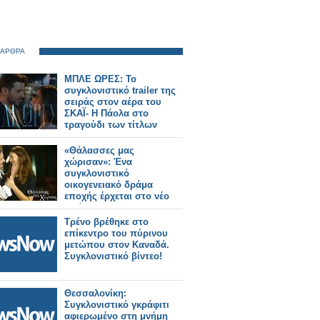
 ΑΡΘΡΑ
ΜΠΛΕ ΩΡΕΣ: Το
συγκλονιστικό trailer της
σειράς στον αέρα του
ΣΚΑΪ- Η Πάολα στο
τραγούδι των τίτλων
«Θάλασσες μας
χώρισαν»: Ένα
συγκλονιστικό
οικογενειακό δράμα
εποχής έρχεται στο νέο
πρόγραμμα της ΕΡΤ
Τρένο βρέθηκε στο
επίκεντρο του πύρινου
μετώπου στον Καναδά.
Συγκλονιστικό βίντεο!
Θεσσαλονίκη:
Συγκλονιστικό γκράφιτι
αφιερωμένο στη μνήμη