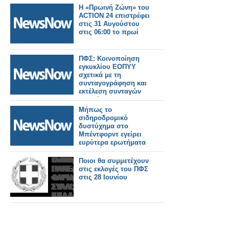
Η «Πρωινή Ζώνη» του
ACTION 24 επιστρέφει
στις 31 Αυγούστου
στις 06:00 το πρωί
ΠΦΣ: Κοινοποίηση
εγκυκλίου ΕΟΠΥΥ
σχετικά με τη
συνταγογράφηση και
εκτέλεση συνταγών
φαρμάκων για την
εξυπηρέτηση των
Μήπως το
διακινούμενων
σιδηροδρομικό
πολιτών
δυστύχημα στο
Μπέντφορντ εγείρει
ευρύτερα ερωτήματα
σχετικά με την
ασφάλεια;
Ποιοι θα συμμετέχουν
στις εκλογές του ΠΦΣ
στις 28 Ιουνίου