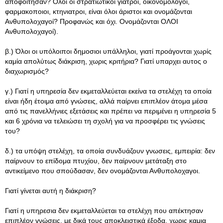
αποφοιτησαν? Όλοι οι στρατιωτικοί γιατροί, οικονομολογοι,
φαρμακοποιοι, κτηνιατροι, είναι όλοι άριστοι και ονομάζονται
Ανθυπολοχαγοί? Προφανώς και όχι. Ονομάζονται ΟΛΟΙ
Ανθυπολοχαγοί).
β.) Όλοι οι υπόλοιποι δημοσιοι υπάλληλοι, γιατί προάγονται χωρίς
καμία απολύτως διάκριση, χωρις κριτήρια? Γιατί υπαρχει αυτος ο
διαχωρισμός?
γ.) Γιατί η υπηρεσία δεν εκμεταλλεύεται εκείνα τα στελέχη τα οποία
είναι ήδη έτοιμα από γνώσεις, αλλά παίρνει επιπλέον άτομα μέσα
από τις πανελλήνιες εξετάσεις και πρέπει να περιμένει η υπηρεσία 5
και 6 χρόνια να τελειώσει τη σχολή για να προσφέρει τις γνώσεις
του?
δ.) τα υπόψη στελέχη, τα οποία συνδυάζουν γνωσεις, εμπειρία: δεν
παίρνουν το επίδομα πτυχίου, δεν παίρνουν μετάταξη στο
αντικείμενο που σπούδασαν, δεν ονομάζονται Ανθυπολοχαγοι.
Γιατί γίνεται αυτή η διάκριση?
Γιατί η υπηρεσια δεν εκμεταλλεύεται τα στελέχη που απέκτησαν
επιπλέον γνώσεις, με δικά τους αποκλειστικά έξοδα, χωρις καμια