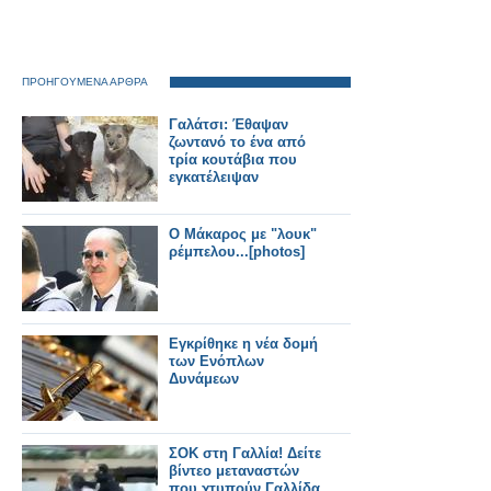
ΠΡΟΗΓΟΥΜΕΝΑ ΑΡΘΡΑ
Γαλάτσι: Έθαψαν
ζωντανό το ένα από
τρία κουτάβια που
εγκατέλειψαν
O Mάκαρος με "λουκ"
ρέμπελου...[photos]
Εγκρίθηκε η νέα δομή
των Ενόπλων
Δυνάμεων
ΣΟΚ στη Γαλλία! Δείτε
βίντεο μεταναστών
που χτυπούν Γαλλίδα