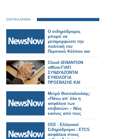
ΣΧΕΤΙΚΑ ΑΡΘΡΑ
Ο σιδηρόδρομος
μπορεί να
μεταμορφώσει την
πολιτική του
Περσικού Κόλπου και
την παγκόσμια
ασφάλεια.
Cloud έΕΝΑΝΤΙΟΝ
offline:ΓΙΑΤΙ
ΣΥΝΔΥΑΖΟΝΤΑΙ
ΕΥΚΟΛΟΓΙΑ
ΠΡΟΣΒΑΣΗΣ ΚΑΙ
ΑΣΦΑΛΕΙΑ
Μετρό Θεσσαλονίκης:
«Πάνω απ' όλα η
ασφάλεια των
επιβατών» – Νέες
εικόνες από τους
σταθμούς της
Καλαμαριάς.
ΟΣΕ - Ελληνικοί
Σιδηρόδρομοι : ETCS
ασφάλεια στους