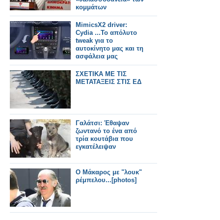
κομμάτων
MimicsX2 driver:
Cydia ...Το απόλυτο
tweak για το
αυτοκίνητο μας και τη
ασφάλεια μας
ΣΧΕΤΙΚΑ ΜΕ ΤΙΣ
ΜΕΤΑΤΑΞΕΙΣ ΣΤΙΣ ΕΔ
Γαλάτσι: Έθαψαν
ζωντανό το ένα από
τρία κουτάβια που
εγκατέλειψαν
O Mάκαρος με "λουκ"
ρέμπελου...[photos]