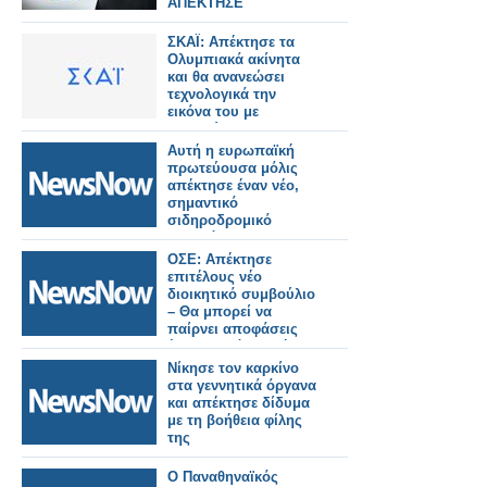
ΑΠΕΚΤΗΣΕ
ΣΥΝΕΙΔΗΣΗ» – Ο
ΗΓΕΤΗΣ ΤΗΣ NASA
ΣΚΑΪ: Απέκτησε τα
ΠΙΣΩ ΑΠΟ ΤΟ Artemis
Ολυμπιακά ακίνητα
II
και θα ανανεώσει
τεχνολογικά την
εικόνα του με
υπερσύγχρονα studio
Αυτή η ευρωπαϊκή
πρωτεύουσα μόλις
απέκτησε έναν νέο,
σημαντικό
σιδηροδρομικό
σταθμό
ΟΣΕ: Απέκτησε
επιτέλους νέο
διοικητικό συμβούλιο
– Θα μπορεί να
παίρνει αποφάσεις
έπειτα από 2,5 μήνες
Νίκησε τον καρκίνο
στα γεννητικά όργανα
και απέκτησε δίδυμα
με τη βοήθεια φίλης
της
Ο Παναθηναϊκός