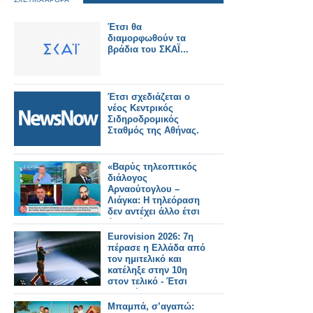
Έτσι θα
διαμορφωθούν τα
βράδια του ΣΚΑΪ...
Έτσι σχεδιάζεται ο
νέος Κεντρικός
Σιδηροδρομικός
Σταθμός της Αθήνας.
«Βαρύς τηλεοπτικός
διάλογος
Αρναούτογλου –
Λιάγκα: Η τηλεόραση
δεν αντέχει άλλο έτσι
όπως είναι
Eurovision 2026: 7η
πέρασε η Ελλάδα από
τον ημιτελικό και
κατέληξε στην 10η
στον τελικό - Έτσι
μας ψήφισαν
Μπαμπά, σ’αγαπώ: