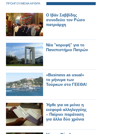
ΠΡΟΗΓΟΥΜΕΝΑ ΑΡΘΡΑ
O Iβάν Σαββίδης
συνοδεύει τον Ρώσο
πατριάρχη
Nέα "κορυφή" για το
Πανεπιστήμιο Πατρών
«Business as usual»
το μήνυμα των
Τούρκων στο ΓΕΕΘΑ!
Ήρθε για να μείνει η
εισφορά αλληλεγγύης
– Παίρνει παράταση
για άλλα δύo χρόνια