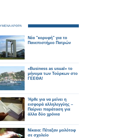
ΥΜΕΝΑ ΑΡΘΡΑ
Nέα "κορυφή" για το
Πανεπιστήμιο Πατρών
«Business as usual» το
μήνυμα των Τούρκων στο
ΓΕΕΘΑ!
Ήρθε για να μείνει η
εισφορά αλληλεγγύης –
Παίρνει παράταση για
άλλα δύo χρόνια
Νίκαια: Πέταξαν μολότοφ
σε σχολείο