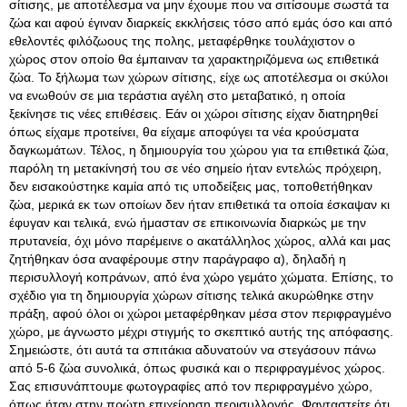
σίτισης, με αποτέλεσμα να μην έχουμε που να σιτίσουμε σωστά τα
ζώα και αφού έγιναν διαρκείς εκκλήσεις τόσο από εμάς όσο και από
εθελοντές φιλόζωους της πολης, μεταφέρθηκε τουλάχιστον ο
χώρος στον οποίο θα έμπαιναν τα χαρακτηριζόμενα ως επιθετικά
ζώα. Το ξήλωμα των χώρων σίτισης, είχε ως αποτέλεσμα οι σκύλοι
να ενωθούν σε μια τεράστια αγέλη στο μεταβατικό, η οποία
ξεκίνησε τις νέες επιθέσεις. Εάν οι χώροι σίτισης είχαν διατηρηθεί
όπως είχαμε προτείνει, θα είχαμε αποφύγει τα νέα κρούσματα
δαγκωμάτων. Τέλος, η δημιουργία του χώρου για τα επιθετικά ζώα,
παρόλη τη μετακίνησή του σε νέο σημείο ήταν εντελώς πρόχειρη,
δεν εισακούστηκε καμία από τις υποδείξεις μας, τοποθετήθηκαν
ζώα, μερικά εκ των οποίων δεν ήταν επιθετικά τα οποία έσκαψαν κι
έφυγαν και τελικά, ενώ ήμασταν σε επικοινωνία διαρκώς με την
πρυτανεία, όχι μόνο παρέμεινε ο ακατάλληλος χώρος, αλλά και μας
ζητήθηκαν όσα αναφέρουμε στην παράγραφο α), δηλαδή η
περισυλλογή κοπράνων, από ένα χώρο γεμάτο χώματα. Επίσης, το
σχέδιο για τη δημιουργία χώρων σίτισης τελικά ακυρώθηκε στην
πράξη, αφού όλοι οι χώροι μεταφέρθηκαν μέσα στον περιφραγμένο
χώρο, με άγνωστο μέχρι στιγμής το σκεπτικό αυτής της απόφασης.
Σημειώστε, ότι αυτά τα σπιτάκια αδυνατούν να στεγάσουν πάνω
από 5-6 ζώα συνολικά, όπως φυσικά και ο περιφραγμένος χώρος.
Σας επισυνάπτουμε φωτογραφίες από τον περιφραγμένο χώρο,
όπως ήταν στην πρώτη επιχείρηση περισυλλογής. Φανταστείτε ότι