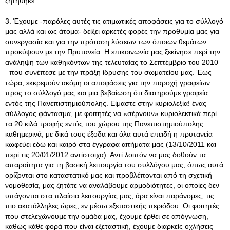
ζητήθηκε.
3. Έχουμε -παρόλες αυτές τις ατιμωτικές αποφάσεις για το σύλλογό
μας αλλά και ως άτομα- δείξει αρκετές φορές την προθυμία μας για
συνεργασία και για την πρόταση λύσεων των όποιων θεμάτων
προκύψουν με την Πρυτανεία. Η επικοινωνία μας ξεκίνησε περί την
ανάληψη των καθηκόντων της τελευταίας το Σεπτέμβριο του 2010
–που συνέπεσε με την πράξη ίδρυσης του σωματείου μας. Έως
τώρα, εκκρεμούν ακόμη οι αποφάσεις για την παροχή γραφείων
προς το σύλλογό μας και μια βεβαίωση ότι διατηρούμε γραφεία
εντός της Πανεπιστημιούπολης. Είμαστε στην κυριολεξία! ένας
σύλλογος φάντασμα, με φοιτητές να «σέρνουν» κυριολεκτικά περί
τα 20 κιλά τροφής εντός του χώρου της Πανεπιστημιούπολης
καθημερινά, με δικά τους έξοδα και όλα αυτά επειδή η πρυτανεία
κωφεύει εδώ και καιρό στα έγγραφα αιτήματα μας (13/10/2011 και
περί τις 20/01/2012 αντίστοιχα). Αντί λοιπόν να μας δοθούν τα
απαραίτητα για τη βασική λειτουργία του συλλόγου μας, όπως αυτά
ορίζονται στο καταστατικό μας και προβλέπονται από τη σχετική
νομοθεσία, μας ζητάτε να αναλάβουμε αρμοδιότητες, οι οποίες δεν
υπάγονται στα πλαίσια λειτουργίας μας, άρα είναι παράνομες, τις
πιο ακατάλληλες ώρες, εν μέσω εξεταστικής περιόδου. Οι φοιτητές
που στελεχώνουμε την ομάδα μας, έχουμε έρθει σε απόγνωση,
καθώς κάθε φορά που είναι εξεταστική, έχουμε διαρκείς οχλήσεις