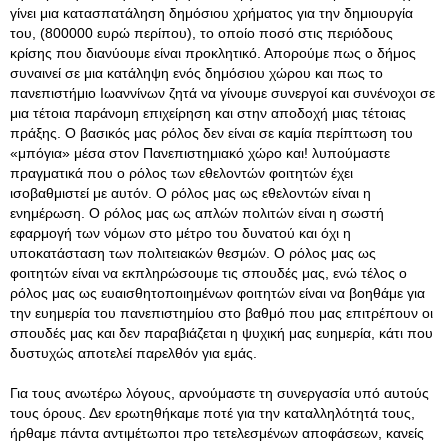
γίνει μια κατασπατάληση δημόσιου χρήματος για την δημιουργία
του, (800000 ευρώ περίπου), το οποίο ποσό στις περιόδους
κρίσης που διανύουμε είναι προκλητικό. Απορούμε πως ο δήμος
συναινεί σε μια κατάληψη ενός δημόσιου χώρου και πως το
πανεπιστήμιο Ιωαννίνων ζητά να γίνουμε συνεργοί και συνένοχοι σε
μια τέτοια παράνομη επιχείρηση και στην αποδοχή μιας τέτοιας
πράξης. Ο βασικός μας ρόλος δεν είναι σε καμία περίπτωση του
«μπόγια» μέσα στον Πανεπιστημιακό χώρο και! λυπούμαστε
πραγματικά που ο ρόλος των εθελοντών φοιτητών έχει
ισοβαθμιστεί με αυτόν. Ο ρόλος μας ως εθελοντών είναι η
ενημέρωση. Ο ρόλος μας ως απλών πολιτών είναι η σωστή
εφαρμογή των νόμων στο μέτρο του δυνατού και όχι η
υποκατάσταση των πολιτειακών θεσμών. Ο ρόλος μας ως
φοιτητών είναι να εκπληρώσουμε τις σπουδές μας, ενώ τέλος ο
ρόλος μας ως ευαισθητοποιημένων φοιτητών είναι να βοηθάμε για
την ευημερία του πανεπιστημίου στο βαθμό που μας επιτρέπουν οι
σπουδές μας και δεν παραβιάζεται η ψυχική μας ευημερία, κάτι που
δυστυχώς αποτελεί παρελθόν για εμάς.
Για τους ανωτέρω λόγους, αρνούμαστε τη συνεργασία υπό αυτούς
τους όρους. Δεν ερωτηθήκαμε ποτέ για την καταλληλότητά τους,
ήρθαμε πάντα αντιμέτωποι προ τετελεσμένων αποφάσεων, κανείς