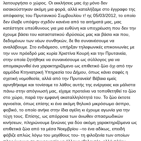
λειτουργήσει ο χώρος. Οι εκκλήσεις μας όχι μόνο δεν
εισακούστηκαν ακόμη μια φορά, αλλά καταλήξαμε στο έγγραφο της
απόφασης του Πρυτανικού Συμβουλίου τ! ης 05/03/2012, το οποίο
δεν έλαβε υπόψην σχεδόν κανένα από τα αιτήματά μας, μας
κατέστησε υπεύθυνους για μια ευθύνη και υποχρέωση που δεν την
έχουμε βάσει του καταστατικού ιδρύσεώς μας και βάσει και που,
δεδομένων των νέων συνθηκών, δε θα συναινέσουμε να
αναλάβουμε. Στο ενδιάμεσο, υπήρξαν τηλεφωνικές επικοινωνίες με
την νυν πρόεδρό μας κυρία Χριστίνα Κουρή και την Πρυτανεία,
στην οποία ζητήθηκε να συναινέσουμε ως σύλλογος για να
απομακρυνθεί ένα χαρακτηριζόμενο ως επιθετικό ζώο όχι από την
αρμόδια Κτηνιατρική Υπηρεσία του Δήμου, όπως κάνει σαφές η
σχετική νομοθεσία, αλλά από την Πρυτανεία! Βέβαια εμείς
αρνηθήκαμε και τονίσαμε το λάθος αυτής της ενέργειας και μάλιστα
πάνω στην απόγνωσή μας, είχαμε προτείνει να τοποθετηθεί το ζώο
στο χώρο, παρά την εμφανή ακαταλληλότητά του. Το ζώο έκτοτε
αγνοείται, όπως επίσης κι ένα ακόμη θηλυκό μικρόσωμο άσπρο,
φοβικό, το οποίο ανήκε στην ίδια αγέλη κι έχουμε αγωνία για την
τύχη τους. Επίσης, ως απόρροια των άνωθεν σπασμωδικών
κινήσεων, πληρώνουμε ξενώνες για δύο ακόμη χαρακτηριζόμενα ως
επιθετικά ζώα από τα μέσα Νοεμβρίου –το ένα αδίκως, επειδή
φόβιζε απλώς λόγω του μεγέθους του- τη φιλοξενία των οποίων