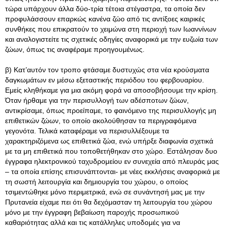
τώρα υπάρχουν άλλα δύο-τρία τέτοια στέγαστρα, τα οποία δεν
προφυλάσσουν επαρκώς κανένα ζώο από τις αντίξοες καιρικές
συνθήκες που επικρατούν το χειμώνα στη περιοχή των Ιωαννίνων
και αναλογιστείτε τις σχετικές οδηγίες αναφορικά με την ευζωία των
ζώων, όπως τις αναφέραμε προηγουμένως.
β) Κατ’αυτόν τον τροπο φτάσαμε δυστυχώς στα νέα κρούσματα
δαγκωμάτων εν μέσω εξεταστικής περιόδου του φερβουαρίου.
Εμείς κληθήκαμε για μια ακόμη φορά να αποσοβήσουμε την κρίση.
Όταν ήρθαμε για την περισυλλογή των αδέσποτων ζώων,
αντικρίσαμε, όπως προείπαμε, το φαινόμενο της περισυλλογής μη
επιθετικών ζώων, το οποίο ακολούθησαν τα περιγραφόμενα
γεγονότα. Τελικά καταφέραμε να περισυλλέξουμε τα
χαρακτηριζόμενα ως επιθετικά ζώα, ενώ υπήρξε διαφωνία σχετικά
με τα μη επιθετικά που τοποθετήθηκαν στο χώρο. Εστάλησαν δυο
έγγραφα ηλεκτρονικού ταχυδρομείου εν συνεχεία από πλευράς μας
– τα οποία επίσης επισυνάπτονται- με νέες εκκλήσεις αναφορικά με
τη σωστή λειτουργία και δημιουργία του χώρου, ο οποίος
τσιμεντώθηκε μόνο περιμετρικά, ενώ σε συνάντησή μας με την
Πρυτανεία είχαμε πει ότι θα δεχόμασταν τη λειτουργία του χώρου
μόνο με την έγγραφη βεβαίωση παροχής προσωπικού
καθαριότητας αλλά και τις κατάλληλες υποδομές για να