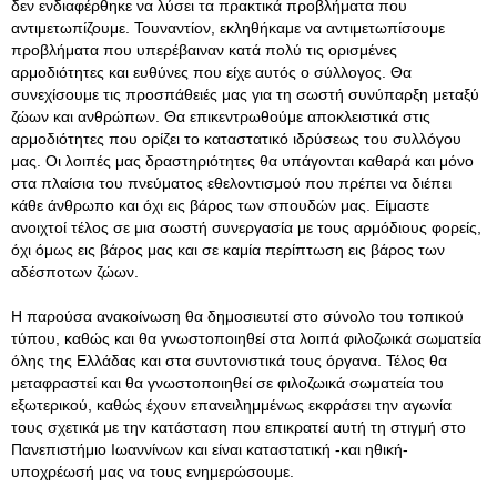
δεν ενδιαφέρθηκε να λύσει τα πρακτικά προβλήματα που
αντιμετωπίζουμε. Τουναντίον, εκληθήκαμε να αντιμετωπίσουμε
προβλήματα που υπερέβαιναν κατά πολύ τις ορισμένες
αρμοδιότητες και ευθύνες που είχε αυτός ο σύλλογος. Θα
συνεχίσουμε τις προσπάθειές μας για τη σωστή συνύπαρξη μεταξύ
ζώων και ανθρώπων. Θα επικεντρωθούμε αποκλειστικά στις
αρμοδιότητες που ορίζει το καταστατικό ιδρύσεως του συλλόγου
μας. Οι λοιπές μας δραστηριότητες θα υπάγονται καθαρά και μόνο
στα πλαίσια του πνεύματος εθελοντισμού που πρέπει να διέπει
κάθε άνθρωπο και όχι εις βάρος των σπουδών μας. Είμαστε
ανοιχτοί τέλος σε μια σωστή συνεργασία με τους αρμόδιους φορείς,
όχι όμως εις βάρος μας και σε καμία περίπτωση εις βάρος των
αδέσποτων ζώων.
Η παρούσα ανακοίνωση θα δημοσιευτεί στο σύνολο του τοπικού
τύπου, καθώς και θα γνωστοποιηθεί στα λοιπά φιλοζωικά σωματεία
όλης της Ελλάδας και στα συντονιστικά τους όργανα. Τέλος θα
μεταφραστεί και θα γνωστοποιηθεί σε φιλοζωικά σωματεία του
εξωτερικού, καθώς έχουν επανειλημμένως εκφράσει την αγωνία
τους σχετικά με την κατάσταση που επικρατεί αυτή τη στιγμή στο
Πανεπιστήμιο Ιωαννίνων και είναι καταστατική -και ηθική-
υποχρέωσή μας να τους ενημερώσουμε.