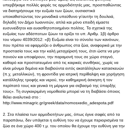
υπερβήκαμε πολλές φορές τις αρμοδιότητές μας, προσπαθώντας
να διατηρήσουμε την ευζωία των ζώων, ουσιαστικά
υποκαθιστώντας τον μοναδικά υπεύθυνο γι’αυτήν τη δουλειά,
δηλαδή τον Δήμο Ιωαννιτών, απλά και μόνο επειδή είμαστε
ευσυνείδητοι και ευαισθητοποιημένοι πολίτες. Τα σχετικά της
ευζωίας των αδέσποτων ζώων τα ορίζει το υπ. Αριθμ. 1β) άρθρο
του νόμου 4039/2012: «β) Ευζωία είναι το σύνολο των κανόνων,
που πρέπει να εφαρμόζει ο άνθρωπος στα ζώα, αναφορικά με την
προστασία τους και την καλή μεταχείρισή τους, έτσι ώστε να μην
πονούν και υποφέρουν, την παραμονή τους σε χώρο στεγνό,
καθαρό και προστατευμένο από τις καιρικές συνθήκες, χωρίς να
είναι μόνιμα δεμένα και διαβιούντα εντός ακατάλληλων κατασκευών
(π.χ. μεταλλικών), τη φροντίδα για ιατρική περίθαλψη και χορήγηση
κατάλληλης τροφής και νερού, την καθημερινή άσκηση ή τον
περίπατό τους και γενικά τη μέριμνα για σεβασμό της ύπαρξής
τους». Τη συγκεκριμένη νομοθεσία μπορεί να τη διαβάσει όποιος
θέλει αναλυτικά στο :
http://www.minagric.gr/greek/data/nomosxedio_adespota.pdf
2. Στα πλαίσια των αρμοδιοτήτων μας, όπως έγινε σαφές από τα
παραπάνω, δεν υπάγεται η ευθύνη του να έχουμε περιορισμένα τα
ζώα σε ένα χώρο 400 τ.μ. του οποίου θα έχουμε την ευθύνη για την