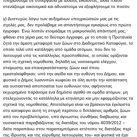
πληρώνουμε σε συνεργασία με άλλους εθελοντές, αλλά πλέον
στενάζουμε οικονομικά και αδυνατούμε να εξοφλήσουμε το ποσόν.
γ) Δυστυχώς λόγω των αυξημένων υποχρεώσεών μας με τις
σχολές μας, δεν προλάβαμε να απαντήσουμε εγκαίρως στο πρώτο
έγγραφο. Ενώ λοιπόν ετοιμάζαμε τη μακροσκελή απάντησή μας,
φθάνει στα χέρια μας το δεύτερο έγγραφο, με το οποίο η Πρυτανεία
ζητά την άμεση μεταφορά των ζώων στο Διαδημοτικό Καταφύγιο, το
οποίο τελεί υπό κατάληψη από ομάδα ατόμων, που δεν το
λειτουργεί υπό τις κατάλληλες προϋποθέσεις, οι οποίες ορίζονται
από τη σχετική νομοθεσία, δηλαδή ως νοσοκομείο ελέγχου,
στείρωσης και επανεγκατάστασης ζώων εκεί όπου
εγκαταλείφθηκαν, υπό την αιγίδα και την ευθύνη του Δήμου, και
φυσικά ο Δήμος Ιωαννιτών κωφεύει σε όλη αυτήν την κατάσταση
και ουσιαστικά αποποιείται των ευθυνών του, αφήνοντας
εκχωρημένο παράνομα ένα δημόσιο αγαθό σε ομάδα ατόμων, μη
στελεχώνοντάς το κατάλληλα με κτηνίατρο και μην εφαρμόζοντας τα
σχετικά της νομοθεσίας. Αποτέλεσμα είναι να βρίσκονται έγκλειστα
στο καταφύγιο αυτή τη στιγμή περίπου ο διπλάσιος αριθμός ζώων
από τον προβλεπόμενο, υπό άγνωστες συνθήκες διαβίωσης και
ουσιαστικά παραβιάζοντας τις διατάξεις του νόμου 4039/2012 –
δείτε παραπάνω στον παραπεμπόμενο ιστότοπο τις διατάξεις περί
της ίδρυσης και της εύρυθμης λειτουργίας του- και φυσικά να έχει