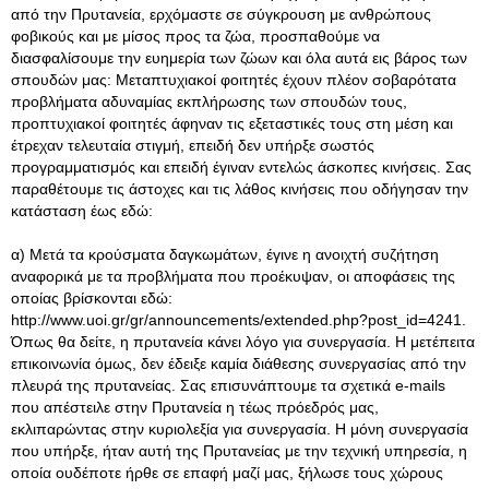
από την Πρυτανεία, ερχόμαστε σε σύγκρουση με ανθρώπους
φοβικούς και με μίσος προς τα ζώα, προσπαθούμε να
διασφαλίσουμε την ευημερία των ζώων και όλα αυτά εις βάρος των
σπουδών μας: Μεταπτυχιακοί φοιτητές έχουν πλέον σοβαρότατα
προβλήματα αδυναμίας εκπλήρωσης των σπουδών τους,
προπτυχιακοί φοιτητές άφηναν τις εξεταστικές τους στη μέση και
έτρεχαν τελευταία στιγμή, επειδή δεν υπήρξε σωστός
προγραμματισμός και επειδή έγιναν εντελώς άσκοπες κινήσεις. Σας
παραθέτουμε τις άστοχες και τις λάθος κινήσεις που οδήγησαν την
κατάσταση έως εδώ:
α) Μετά τα κρούσματα δαγκωμάτων, έγινε η ανοιχτή συζήτηση
αναφορικά με τα προβλήματα που προέκυψαν, οι αποφάσεις της
οποίας βρίσκονται εδώ:
http://www.uoi.gr/gr/announcements/extended.php?post_id=4241.
Όπως θα δείτε, η πρυτανεία κάνει λόγο για συνεργασία. Η μετέπειτα
επικοινωνία όμως, δεν έδειξε καμία διάθεσης συνεργασίας από την
πλευρά της πρυτανείας. Σας επισυνάπτουμε τα σχετικά e-mails
που απέστειλε στην Πρυτανεία η τέως πρόεδρός μας,
εκλιπαρώντας στην κυριολεξία για συνεργασία. Η μόνη συνεργασία
που υπήρξε, ήταν αυτή της Πρυτανείας με την τεχνική υπηρεσία, η
οποία ουδέποτε ήρθε σε επαφή μαζί μας, ξήλωσε τους χώρους