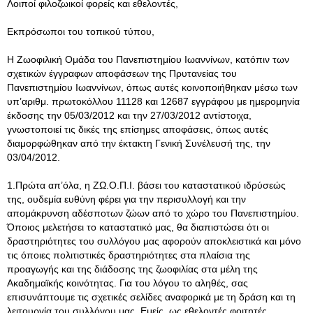
Λοιποί φιλοζωικοί φορείς και εθελοντές,
Εκπρόσωποι του τοπικού τύπου,
Η Ζωοφιλική Ομάδα του Πανεπιστημίου Ιωαννίνων, κατόπιν των
σχετικών έγγραφων αποφάσεων της Πρυτανείας του
Πανεπιστημίου Ιωαννίνων, όπως αυτές κοινοποιήθηκαν μέσω των
υπ’αριθμ. πρωτοκόλλου 11128 και 12687 εγγράφου με ημερομηνία
έκδοσης την 05/03/2012 και την 27/03/2012 αντίστοιχα,
γνωστοποιεί τις δικές της επίσημες αποφάσεις, όπως αυτές
διαμορφώθηκαν από την έκτακτη Γενική Συνέλευσή της, την
03/04/2012.
1.Πρώτα απ’όλα, η ΖΩ.Ο.Π.Ι
. βάσει του καταστατικού ιδρύσεώς
της, ουδεμία ευθύνη φέρει για την περισυλλογή και την
απομάκρυνση αδέσποτων ζώων από το χώρο του Πανεπιστημίου.
Όποιος μελετήσει το καταστατικό μας, θα διαπιστώσει ότι οι
δραστηριότητες του συλλόγου μας αφορούν αποκλειστικά και μόνο
τις όποιες πολιτιστικές δραστηριότητες στα πλαίσια της
προαγωγής και της διάδοσης της ζωοφιλίας στα μέλη της
Ακαδημαϊκής κοινότητας. Για του λόγου το αληθές, σας
επισυνάπτουμε τις σχετικές σελίδες αναφορικά με τη δράση και τη
λειτουργία του συλλόγου μας. Εμείς, ως εθελοντές φοιτητές,