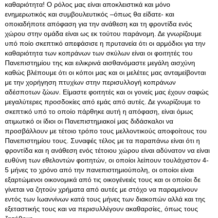
καθαριότητα! Ο ρόλος μας είναι αποκλειστικά και μόνο
ενημερωτικός και συμβουλευτικός –όπως θα είδατε- και
οποιαδήποτε απόφαση για την ανάθεση και τη φροντίδα ενός
χώρου στην ομάδα είναι ως εκ τούτου παράνομη. Δε γνωρίζουμε
υπό ποίο σκεπτικό απεφάσισε η πρυτανεία ότι οι αρμόδιοι για την
καθαριότητα των κοπράνων των σκύλων είναι οι φοιτητές του
Πανεπιστημίου της και ειλικρινά αισθανόμαστε μεγάλη αισχύνη
καθώς βλέπουμε ότι οι κόποι μας και οι μελέτες μας ανταμείβονται
με την χορήγηση πτυχίων στην περισυλλογή κοπράνων
αδέσποτων ζώων. Είμαστε φοιτητές και οι γονείς μας έχουν σαφώς
μεγαλύτερες προσδοκίες από εμάς από αυτές. Δε γνωρίζουμε το
σκεπτικό υπό το οποίο πάρθηκε αυτή η απόφαση, είναι όμως
ατιμωτικό οι ίδιοι οι Πανεπιστημιακοί μας διδάσκαλοι να
προσβάλλουν με τέτοιο τρόπο τους μελλοντικούς αποφοίτους του
Πανεπιστημίου τους. Συναφές τέλος με τα παραπάνω είναι ότι η
φροντίδα και η ανάθεση ενός τέτοιου χώρου είναι αδύνατον να είναι
ευθύνη των εθελοντών φοιτητών, οι οποίοι λείπουν τουλάχιστον 4-
5 μήνες το χρόνο από την πανεπιστημιούπολη, οι οποίοι είναι
εξαρτώμενοι οικονομικά από τις οικογένειές τους και οι οποίοι δε
γίνεται να ζητούν χρήματα από αυτές με στόχο να παραμείνουν
εντός των Ιωαννίνων κατά τους μήνες των διακοπών αλλά και της
εξεταστικής τους και να περισυλλέγουν ακαθαρσίες, όπως τους