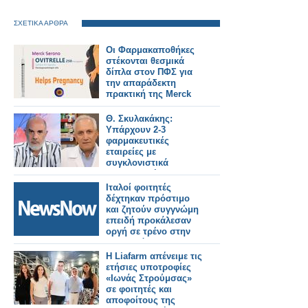
ΣΧΕΤΙΚΑ ΑΡΘΡΑ
Οι Φαρμακαποθήκες
στέκονται θεσμικά
δίπλα στον ΠΦΣ για
την απαράδεκτη
πρακτική της Merck
με το Ovitrelle®
Θ. Σκυλακάκης:
Υπάρχουν 2-3
φαρμακευτικές
εταιρείες με
συγκλονιστικά
παραβατική
συμπεριφορά –
Ιταλοί φοιτητές
Κάποια πρέπει να
δέχτηκαν πρόστιμο
τιμωρηθεί
και ζητούν συγγνώμη
επειδή προκάλεσαν
οργή σε τρένο στην
Μπανγκόκ.
Η Liafarm απένειμε τις
ετήσιες υποτροφίες
«Ιωνάς Στρούμσας»
σε φοιτητές και
αποφοίτους της