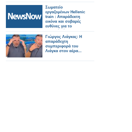
Φαρμακευτικής
Σχολής ΑΠΘ
Σωματείο
εργαζομένων Hellenic
train : Απαράδεκτη
εικόνα και σοβαρές
ευθύνες για το
χθεσινό χάος στη
γραμμή Αεροδρομίου.
Γιώργος Λιάγκας: Η
απαράδεχτη
συμπεριφορά του
Λιάγκα στον αέρα...