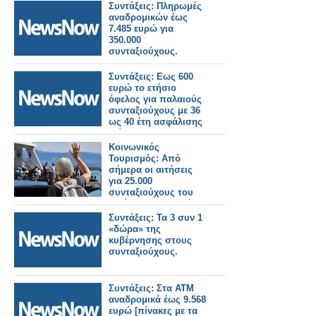
Συντάξεις: Πληρωμές
αναδρομικών έως
7.485 ευρώ για
350.000
συνταξιούχους.
Συντάξεις: Εως 600
ευρώ το ετήσιο
όφελος για παλαιούς
συνταξιούχους με 36
ως 40 έτη ασφάλισης
[πίνακες]
Κοινωνικός
Τουρισμός: Aπό
σήμερα οι αιτήσεις
για 25.000
συνταξιούχους του
πρώην ΟΑΕΕ – Πώς
γίνεται η διαδικασί
Συντάξεις: Τα 3 συν 1
«δώρα» της
κυβέρνησης στους
συνταξιούχους.
Συντάξεις: Στα ΑΤΜ
αναδρομικά έως 9.568
ευρώ [πίνακες με τα