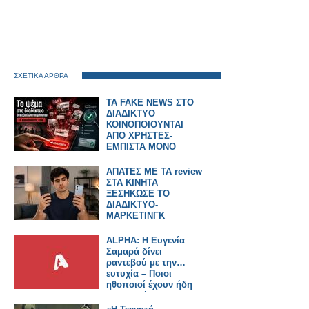
ΣΧΕΤΙΚΑ ΑΡΘΡΑ
TA FAKE NEWS ΣΤΟ
ΔΙΑΔΙΚΤΥΟ
ΚΟΙΝΟΠΟΙΟΥΝΤΑΙ
ΑΠΟ ΧΡΗΣΤΕΣ-
ΕΜΠΙΣΤΑ ΜΟΝΟ
ΑΞΙΟΠΙΣΤΑ SITE
ΑΠΑΤΕΣ ΜΕ ΤΑ review
ΣΤΑ ΚΙΝΗΤΑ
ΞΕΣΗΚΩΣΕ ΤΟ
ΔΙΑΔΙΚΤΥΟ-
ΜΑΡΚΕΤΙΝΓΚ
ΓΕΜΑΤΑ ΨΕΜΑΤΑ
ALPHA: Η Ευγενία
Σαμαρά δίνει
ραντεβού με την…
ευτυχία – Ποιοι
ηθοποιοί έχουν ήδη
συμφωνήσει για τη
νέα σειρά