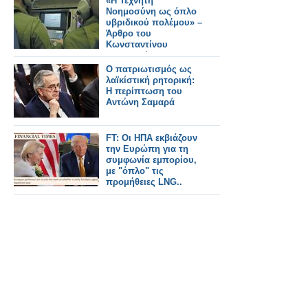
«Η Τεχνητή
Νοημοσύνη ως όπλο
υβριδικού πολέμου» –
Άρθρο του
Κωνσταντίνου
Μπαλωμένου
Ο πατριωτισμός ως
λαϊκίστική ρητορική:
Η περίπτωση του
Αντώνη Σαμαρά
FT: Οι ΗΠΑ εκβιάζουν
την Ευρώπη για τη
συμφωνία εμπορίου,
με "όπλο" τις
προμήθειες LNG..