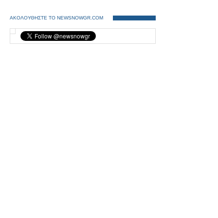
ΑΚΟΛΟΥΘΗΣΤΕ ΤΟ NEWSNOWGR.COM