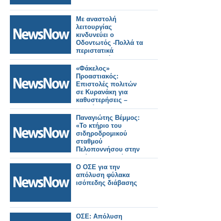
Με αναστολή
λειτουργίας
κινδυνεύει ο
Οδοντωτός -Πολλά τα
περιστατικά
ακινητοποίησης
συρμών στην
«Φάκελος»
ιστορική γραμμή.
Προαστιακός:
Επιστολές πολιτών
σε Κυρανάκη για
καθυστερήσεις –
Επιβάτες
«φλερτάρουν
Παναγιώτης Βέμμος:
καθημερινά με την
«Το κτήριο του
απόλυση» (Εικόνες)
σιδηροδρομικού
σταθμού
Πελοποννήσου στην
Αθήνα κινδυνεύει»
Ο ΟΣΕ για την
απόλυση φύλακα
ισόπεδης διάβασης
ΟΣΕ: Απόλυση