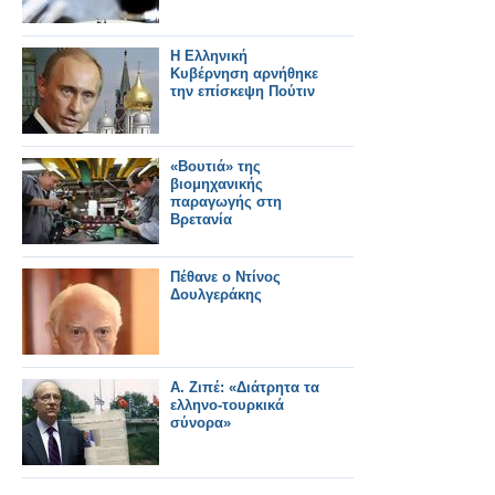
Η Ελληνική
Κυβέρνηση αρνήθηκε
την επίσκεψη Πούτιν
«Βουτιά» της
βιομηχανικής
παραγωγής στη
Βρετανία
Πέθανε ο Ντίνος
Δουλγεράκης
Α. Ζιπέ: «Διάτρητα τα
ελληνο-τουρκικά
σύνορα»