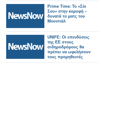
προτεραιότητες της
ΕΕ για τα μεγάλα έργα
Prime Time: Το «Σόι
υποδομών και
Σου» στην κορυφή –
μεταφορών, τον
δυνατά τo ματς του
τουρισμό και ο
Μουντιάλ
κομβικός ρόλος της
Βόρειας Ελλάδας
UNIFE: Οι επενδύσεις
της ΕΕ στους
σιδηροδρόμους θα
πρέπει να ωφελήσουν
τους προμηθευτές
που εδρεύουν στην
ΕΕ