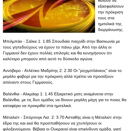
θέλουν να
εξασφαλίσουν
την πρόκριση
τους στα
ημιτελικά της
διοργάνωσης.
Μπιλμπάο - Σάλκε 1: 1.85 Σπουδαίο παιχνίδι στην Βασκωνία με
τους γηπεδούχους να έχουν το πάνω χέρι. Από την άλλη οι
Γερμανοί δεν έχουν πολλές επιλογές και θα κυνηγήσουν ότι
καλύτερο μπορούν από αυτό το δύσκολο αγώνα.
Αννόβερο - Ατλέτικο Μαδρίτης 2: 2.30 Οι "ροχιμπλάνκος" είναι το
μεγάλο φαβορί για την πρόκριση αλλά πρέπει να προσέξουν
απέναντι στους Γερμανούς.
Βαλένθια - Αλκμάαρ 1: 1.45 Εξαιρετικό ματς αναμένεται στην
Βαλένθια, με τις δυο ομάδες να δίνουν μεγάλη μάχη για το ποιος θα
καταφέρει να προκριθεί στα ημιτελικά.
Μέταλιστ - Σπόρτινγκ Λισ. 2: 3.70 Ασταθής είναι η Μέταλιστ στην
έδρα της και εκεί θα προσπαθήσουν να χτυπήσουν οι
φιλοξενούμενοι. Βέβαια οι Ουκρανοί είναι επικίνδυνη ομάδα, γιατί