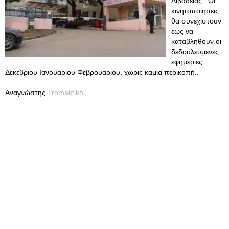
Λιβαδειάς.. Οι
κινητοποιησεις
θα συνεχιστουν
εως να
καταβληθουν οι
δεδουλευμενες
εφημεριες
Δεκεβριου Ιανουαριου Φεβρουαριου, χωρις καμια περικοπή..
Αναγνώστης
Tromaktiko