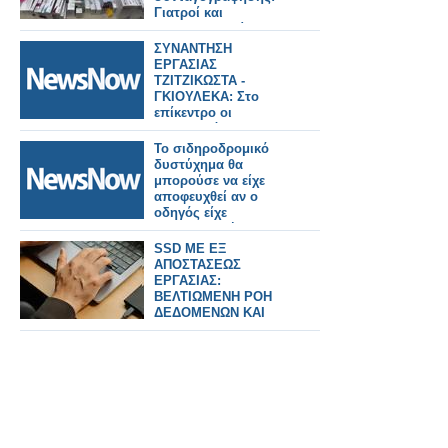
Γιατροί και
φαρμακοποιοί στο
κόλπο, άνω των
ΣΥΝΑΝΤΗΣΗ
400.000 ευρώ η ζημιά
ΕΡΓΑΣΙΑΣ
ΤΖΙΤΖΙΚΩΣΤΑ -
ΓΚΙΟΥΛΕΚΑ: Στο
επίκεντρο οι
προτεραιότητες της
ΕΕ για τα μεγάλα έργα
Το σιδηροδρομικό
υποδομών και
δυστύχημα θα
μεταφορών, τον
μπορούσε να είχε
τουρισμό και ο
αποφευχθεί αν ο
κομβικός ρόλος της
οδηγός είχε
Βόρειας Ελλάδας
χρησιμοποιήσει το
σύστημα έκτακτης
SSD ME ΕΞ
ανάγκης σύμφωνα με
ΑΠΟΣΤΑΣΕΩΣ
έρευνα.
ΕΡΓΑΣΙΑΣ:
ΒΕΛΤΙΩΜΕΝΗ ΡΟΗ
ΔΕΔΟΜΕΝΩΝ ΚΑΙ
ΕΞΟΙΚΟΝΟΜΗΣΗ
ΧΡΟΝΟΥ