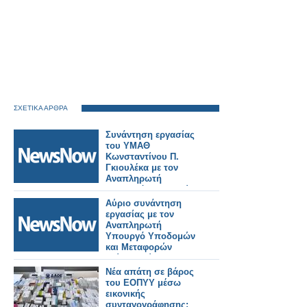
ΣΧΕΤΙΚΑ ΑΡΘΡΑ
Συνάντηση εργασίας
του ΥΜΑΘ
Κωνσταντίνου Π.
Γκιουλέκα με τον
Αναπληρωτή
Υπουργό Υποδομών
και Μεταφορών
Αύριο συνάντηση
Γιώργο Κώτσηρα.
εργασίας με τον
Αναπληρωτή
Υπουργό Υποδομών
και Μεταφορών
Γιώργο Κώτσηρα θα
έχει ο Κωνσταντίνος
Νέα απάτη σε βάρος
Γκιουλέκας.
του ΕΟΠΥΥ μέσω
εικονικής
συνταγογράφησης: