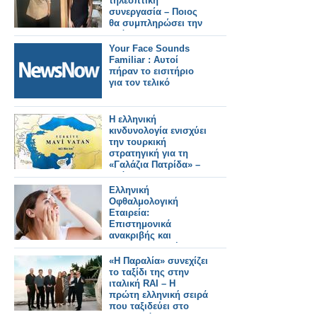
τηλεοπτική
συνεργασία – Ποιος
θα συμπληρώσει την
ομάδα;
Your Face Sounds
Familiar : Αυτοί
πήραν το εισιτήριο
για τον τελικό
Η ελληνική
κινδυνολογία ενισχύει
την τουρκική
στρατηγική για τη
«Γαλάζια Πατρίδα» –
Ανάλυση του
Κωνσταντίνου
Ελληνική
Μπαλωμένου
Οφθαλμολογική
Εταιρεία:
Επιστημονικά
ανακριβής και
παραπλανητική η
διόρθωση της
«Η Παραλία» συνεχίζει
μυωπίας με σταγόνες
το ταξίδι της στην
ιταλική RAI – Η
πρώτη ελληνική σειρά
που ταξιδεύει στο