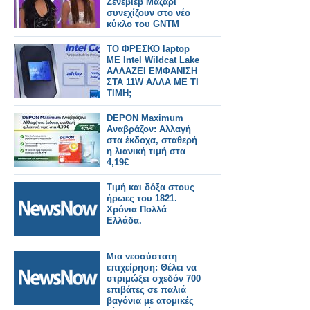
Ζενεβιέβ Μαζαρί
συνεχίζουν στο νέο
κύκλο του GNTM
TO ΦΡΕΣΚΟ laptop
ΜΕ Intel Wildcat Lake
ΑΛΛΑΖΕΙ ΕΜΦΑΝΙΣΗ
ΣΤΑ 11W ΑΛΛΑ ΜΕ ΤΙ
ΤΙΜΗ;
DEPON Maximum
Αναβράζον: Αλλαγή
στα έκδοχα, σταθερή
η λιανική τιμή στα
4,19€
Τιμή και δόξα στους
ήρωες του 1821.
Χρόνια Πολλά
Ελλάδα.
Μια νεοσύστατη
επιχείρηση: Θέλει να
στριμώξει σχεδόν 700
επιβάτες σε παλιά
βαγόνια με ατομικές