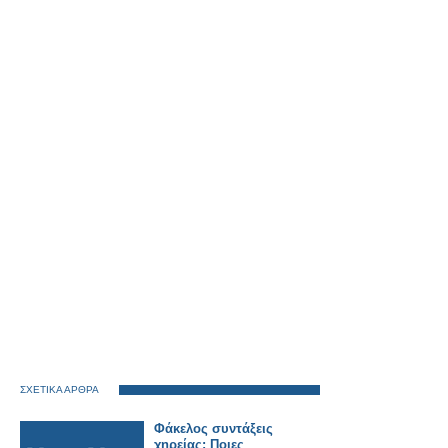
ΣΧΕΤΙΚΑ ΑΡΘΡΑ
Φάκελος συντάξεις
χηρείας: Ποιες