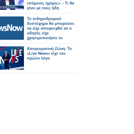
επόμενες ημέρες» – Τι θα
γίνει με τους ήδη
ενταγμένους δικαιούχους
(video)
Το σιδηροδρομικό
δυστύχημα θα μπορούσε
να είχε αποφευχθεί αν ο
οδηγός είχε
χρησιμοποιήσει το
σύστημα έκτακτης
ανάγκης σύμφωνα με
Απογευματινή Ζώνη: Το
έρευνα.
«Live News» είχε τον
πρώτο λόγο