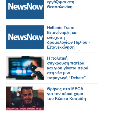
εργάζομαι στη
Θεσσαλονίκη.
Hellenic Train:
Επανέναρξη και
ενίσχυση
δρομολογίων Πηλίου -
Επανεκκίνηση
Θεσσαλονίκη - Σέρρες
- Θεσσαλονίκη
Η πολιτική
σύγκρουση πατέρα
και γιου γίνεται σειρά
στη νέα μίνι
παραγωγή “Debate”
Θρήνος στο MEGA
για τον άδικο χαμό
του Κώστα Κοσμίδη