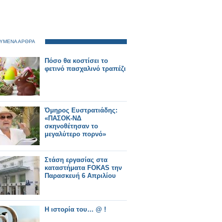
ΥΜΕΝΑ ΑΡΘΡΑ
Πόσο θα κοστίσει το
φετινό πασχαλινό τραπέζι
Όμηρος Ευστρατιάδης:
«ΠΑΣΟΚ-ΝΔ
σκηνοθέτησαν το
μεγαλύτερο πορνό»
Στάση εργασίας στα
καταστήματα FOKAS την
Παρασκευή 6 Απριλίου
Η ιστορία του… @ !