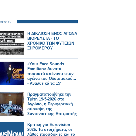
 ΑΡΘΡΑ
Η ΔΙΚΑΙΩΣΗ ΕΝΟΣ ΑΓΩΝΑ
ΒΙΟΡΕΥΣΤΑ - ΤΟ
ΧΡΟΝΙΚΟ ΤΩΝ ΦΥΤΕΙΩΝ
ΞΗΡΟΜΕΡΟΥ
«Your Face Sounds
Familiar»: Δυνατά
ποσοστά απέναντι στον
αγώνα του Ολυμπιακού...
- Αναλυτικά τα 15'
Πραγματοποιήθηκε την
Τρίτη 19-5-2026 στο
Αγρίνιο, η Περιφερειακή
σύσκεψη της
Συντονιστικής Επιτροπής
Αγώνα (Σ.Ε.Α) των
συνταξιουχικων
Κριτική για Eurovision
οργανώσεων στην
2026: Τα στοιχήματα, οι
αίθουσα τού ΕΚΑ
λάθος προσδοκίες και το