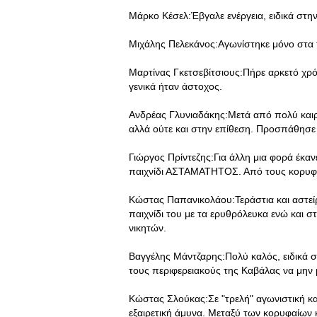
Μάρκο Κέσελ:Έβγαλε ενέργεια, ειδικά στη
Μιχάλης Πελεκάνος:Αγωνίστηκε μόνο στα τε
Μαρτίνας Γκετσεβίτσιους:Πήρε αρκετό χρ
γενικά ήταν άστοχος.
Ανδρέας Γλυνιαδάκης:Μετά από πολύ καιρ
αλλά ούτε και στην επίθεση. Προσπάθησε αλ
Γιώργος Πρίντεζης:Για άλλη μια φορά έκαν
παιχνίδι ΑΣΤΑΜΑΤΗΤΟΣ. Από τους κορυφα
Κώστας Παπανικολάου:Τεράστια και αστείρ
παιχνίδι του με τα ερυθρόλευκα ενώ και 
νικητών.
Βαγγέλης Μάντζαρης:Πολύ καλός, ειδικά 
τους περιφερειακούς της Καβάλας να μην
Κώστας Σλούκας:Σε "τρελή" αγωνιστική κα
εξαιρετική άμυνα. Μεταξύ των κορυφαίων 