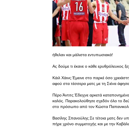
ήθελαν και μάλιστα εντυπωσιακά!
Ας δούμε τι έκανε ο κάθε ερυθρόλευκος ξε
Κάιλ Χάινς:Έμεινε στο παρκέ όσο χρειάστη
αφού στα τέσσερα ματς με τη Σιένα άφησε 
Πέρο Άντιτς:Έδειχνε αρκετά καταπονημένος
καλός. Παρακολούθησε σχεδόν όλο το δεύ
στο πρόσωπο από τον Κώστα Παπανικολ
Βασίλης Σπανούλης:Σε τέτοια ματς δεν υπάρ
πήρε χρόνο συμμετοχής και με την Καβάλα