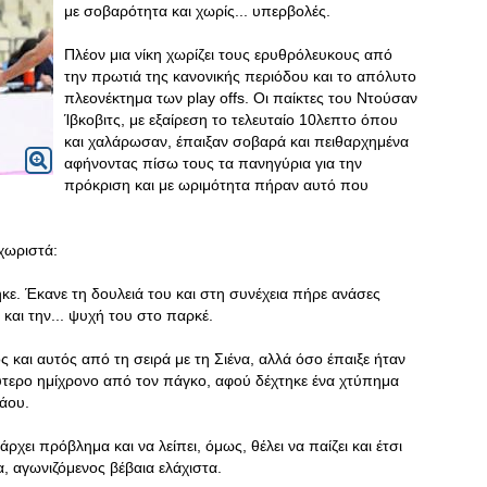
με σοβαρότητα και χωρίς... υπερβολές.
Πλέον μια νίκη χωρίζει τους ερυθρόλευκους από
την πρωτιά της κανονικής περιόδου και το απόλυτο
πλεονέκτημα των play offs. Οι παίκτες του Ντούσαν
Ίβκοβιτς, με εξαίρεση το τελευταίο 10λεπτο όπου
και χαλάρωσαν, έπαιξαν σοβαρά και πειθαρχημένα
αφήνοντας πίσω τους τα πανηγύρια για την
πρόκριση και με ωριμότητα πήραν αυτό που
χωριστά:
κε. Έκανε τη δουλειά του και στη συνέχεια πήρε ανάσες
και την... ψυχή του στο παρκέ.
 και αυτός από τη σειρά με τη Σιένα, αλλά όσο έπαιξε ήταν
τερο ημίχρονο από τον πάγκο, αφού δέχτηκε ένα χτύπημα
άου.
χει πρόβλημα και να λείπει, όμως, θέλει να παίζει και έτσι
, αγωνιζόμενος βέβαια ελάχιστα.