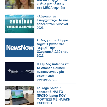
του ΑΝΤ1 έρχεται το
«Πάμε μια βόλτα;»
στο MEGA την ίδια
ώρα
«Αθηναίοι vs
Επαρχιώτες»: Το νέο
concept του Survivor
2026
Σάλος για τον Πύρρο
Δήμα: Έβγαλε στο
"σφυρί" την
Ολυμπιακή Δάδα του
2012
Ο Όμιλος Antenna και
το Atlantic Council
ανακοινώνουν μία
στρατηγική
συνεργασία...
Το Yoga Solar P
concept ΕΙΝΑΙ ΤΟ
ΠΡΩΤΟ laptop ΠΟΥ
ΦΟΡΤΙΖΕΙ ΜΕ ΗΛΙΑΚΗ
ΕΝΕΡΓΕΙΑ!