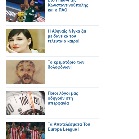
Στο Final-4 της
Κωνσταντινούπολης
και ο ΠΑΟ
Η Αθηναΐς Νέγκα ζει
με δανεικά τον
τελευταίο καιρό!
Το κρεματόριο των
δολοφόνων!
Ποιοι λόγοι μας
οδηγούν στη
υπερφαγία
Τα Αποτελέσματα Του
Europa League !