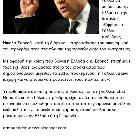
Γαλλία να
μοιάσει με την
Ελλάδα ή την
Ισπανία»
εξέφρασε ο
Γάλλος
πρόεδρος
Νικολά Σαρκοζί, κατά τη διάρκεια... παρουσίασης του οικονομικού
του προγράμματος στα πλαίσια της προεκλογικής του εκστρατείας.
Με αφορμή την κρίση που βιώνει η Ελλάδα ο κ. Σαρκοζί επισήμανε
πως έχει θέσει ως βασικό στόχο τον ισοσκελισμό των
δημοσιονομικών μεγεθών το 2016, προκειμένου «η Γαλλία να είναι
ισχυρή και να μπορεί να προστατεύει τους πολίτες της».
Υπενθυμίζεται ότι σε πρόσφατες δηλώσεις του στη γαλλική «Est
Republicain,» ο Γάλλος πρόεδρος είχε τονίζει την επιθυμία του η
οικονομία να ακολουθήσει πιστά το πρότυπο «γερμανικό μοντέλο»,
ενώ μάλιστα είχε σημειώσει και χαρακτηριστικά «θέλουμε να
μοιάσουμε στην Ελλάδα ή τη Γερμανία;»
armageddon-news.blogspot.com