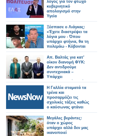
λόγος για τον φτωχό
κυβερνητικό
απολογισμό στην
Υγεία
Ξέσπασε ο Λιάγκας:
«Έχετε διαστρέψει τα
λόγια μου - Όπου
υπάρχει φτήνια, θα τη
πολεμάω - Κόβονται
εκπομπές και δεν
αντικαθίστανται
Απ. Βαλτάς για κατ’
οίκον διανομή ΦΥΚ:
Δεν αντιδρούμε
συντεχνιακά –
Υπάρχει
φαρμακευτική αρχή
και πρακτική
Η Γαλλία σταματά τα
τρένα και
προσαρμόζει τις
σχολικές τάξεις καθώς
ο καύσωνας φτάνει
τους 40°C.
Μεγάλες βεράντες:
όταν ο χώρος
υπάρχει αλλά δεν μας
ικανοποιεί