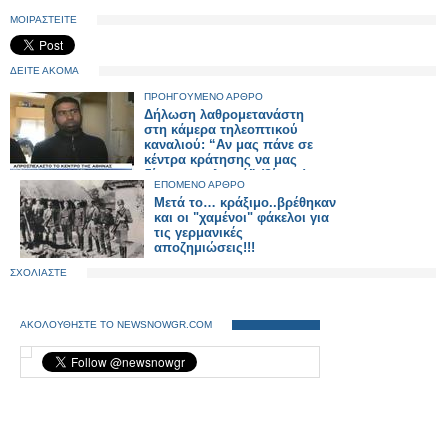
ΜΟΙΡΑΣΤΕΙΤΕ
ΔΕΙΤΕ ΑΚΟΜΑ
ΠΡΟΗΓΟΥΜΕΝΟ ΑΡΘΡΟ
Δήλωση λαθρομετανάστη
στη κάμερα τηλεοπτικού
καναλιού: “Αν μας πάνε σε
κέντρα κράτησης να μας
δίνουν και λεφτά” (βίντεο)
ΕΠΟΜΕΝΟ ΑΡΘΡΟ
Μετά το… κράξιμο..βρέθηκαν
και οι "χαμένοι" φάκελοι για
τις γερμανικές
αποζημιώσεις!!!
ΣΧΟΛΙΑΣΤΕ
ΑΚΟΛΟΥΘΗΣΤΕ ΤΟ NEWSNOWGR.COM