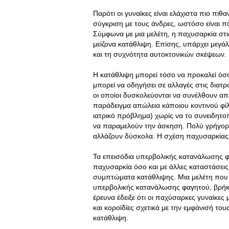
Παρότι οι γυναίκες είναι ελάχιστα πιο πιθ
σύγκριση με τους άνδρες, ωστόσο είναι 
Σύμφωνα με μια μελέτη, η παχυσαρκία στι
μείζονα κατάθλιψη. Επίσης, υπάρχει μεγά
και τη συχνότητα αυτοκτονικών σκέψεων.
Η κατάθλιψη μπορεί τόσο να προκαλεί όσο 
μπορεί να οδηγήσει σε αλλαγές στις διατ
οι οποίοι δυσκολεύονται να συνέλθουν απ
παράδειγμα απώλεια κάποιου κοντινού φίλ
ιατρικό πρόβλημα) χωρίς να το συνειδητ
να παραμελούν την άσκηση. Πολύ γρήγορα 
αλλάζουν δύσκολα. Η σχέση παχυσαρκίας 
Τα επεισόδια υπερβολικής κατανάλωσης φ
παχυσαρκία όσο και με άλλες καταστάσεις
συμπτώματα κατάθλιψης. Μια μελέτη που
υπερβολικής κατανάλωσης φαγητού, βρήκε 
έρευνα έδειξε ότι οι παχύσαρκες γυναίκες 
και κοροϊδίες σχετικά με την εμφάνισή το
κατάθλιψη.