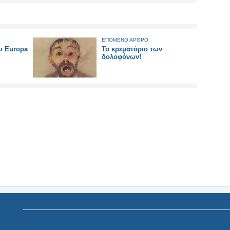
ΕΠΟΜΕΝΟ ΑΡΘΡΟ
υ Europa
Το κρεματόριο των
δολοφόνων!