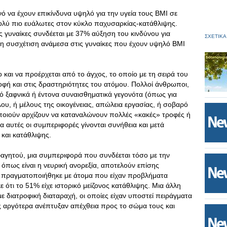
ανό να έχουν επικίνδυνα υψηλό για την υγεία τους ΒΜΙ σε
πολύ πιο ευάλωτες στον κύκλο παχυσαρκίας-κατάθλιψης.
ς γυναίκες συνδέεται με 37% αύξηση του κινδύνου για
ΣΧΕΤΙΚΑ
λη συσχέτιση ανάμεσα στις γυναίκες που έχουν υψηλό ΒΜΙ
και να προέρχεται από το άγχος, το οποίο με τη σειρά του
ροφή και στις δραστηριότητες του ατόμου. Πολλοί άνθρωποι,
ό ξαφνικά ή έντονα συναισθηματικά γεγονότα (όπως για
ου, ή μέλους της οικογένειας, απώλεια εργασίας, ή σοβαρό
οποιούν αρχίζουν να καταναλώνουν πολλές «κακές» τροφές ή
αυτές οι συμπεριφορές γίνονται συνήθεια και μετά
και κατάθλιψης.
αγητού, μια συμπεριφορά που συνδέεται τόσο με την
 όπως είναι η νευρική ανορεξία, αποτελούν επίσης
 πραγματοποιήθηκε με άτομα που είχαν προβλήματα
ότι το 51% είχε ιστορικό μείζονος κατάθλιψης. Μια άλλη
με διατροφική διαταραχή, οι οποίες είχαν υποστεί πειράγματα
υς αργότερα ανέπτυξαν απέχθεια προς το σώμα τους και