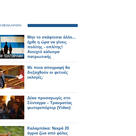
ΥΜΕΝΑ ΑΡΘΡΑ
Μην το σκάφτεσαι άλλο...
ήρθε η ώρα να γίνεις
πολίτης - οπλίτης!
Ανοιχτό κάλεσμα
πατριωτικής
πολιτοφυλακής!
Με ποια απογραφή θα
διεξαχθούν οι φετινές
εκλογές;
Δέκα προσαγωγές στο
Σύνταγμα – Τραυματίας
φωτορεπόρτερ (Video)
Καλαμπάκα: Νεκρά 20
άγρια ζώα από φόλες