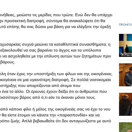
υνήθειες, μειώστε τις μερίδες που τρώτε. Ενώ δεν θα υπάρχει
ην προσεκτική διατροφή, σύντομα θα ανακαλύψετε ότι θα
ΠΡΟΗΓΟ
υτό επίσης θα σας δώσει μια βάση για να ελέγξετε την όρεξή
παχυσαρκίας συχνά μειώνει τα καταθλιπτικά συναισθήματα, η
εξακολουθεί να σας βαραίνει το άγχος και τα υπόλοιπα
ι να ασχοληθείτε με την επίλυση αυτών των ζητημάτων πριν
 βάρους.
ολη όταν έχεις την υποστήριξη των φίλων και της οικογένειας.
κογένεια σε μια υγιεινότερη διατροφή. Σε πολλά νοσοκομεία
οστήριξης που απαρτίζονται από άτομα που
ένα το άλλο. Οι έρευνες έχουν δείξει ότι οι άνθρωποι που
ρισσότερο βάρος από ό,τι εάν το έκαναν μόνοι τους.
από κάποιο φίλο ή μέλος της οικογένειάς σας να έχει το νου
ν θα είστε έτοιμοι να κάνετε την «παρασπονδία» και να
ρόπο ζωής. Απλά βεβαιωθείτε ότι δεν ανταγωνίζεστε με αυτό