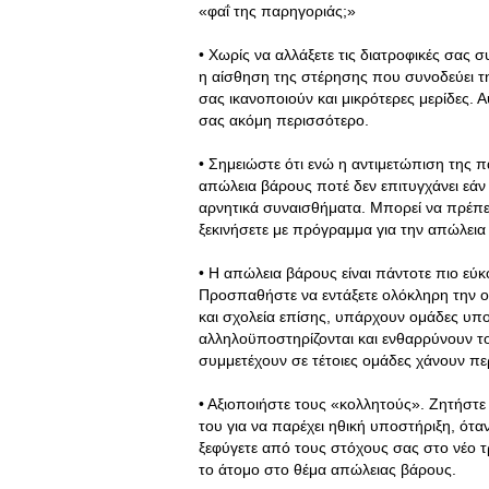
«φαΐ της παρηγοριάς;»
• Χωρίς να αλλάξετε τις διατροφικές σας σ
η αίσθηση της στέρησης που συνοδεύει τ
σας ικανοποιούν και μικρότερες μερίδες. Α
σας ακόμη περισσότερο.
• Σημειώστε ότι ενώ η αντιμετώπιση της 
απώλεια βάρους ποτέ δεν επιτυγχάνει εάν 
αρνητικά συναισθήματα. Μπορεί να πρέπε
ξεκινήσετε με πρόγραμμα για την απώλεια
• Η απώλεια βάρους είναι πάντοτε πιο εύκ
Προσπαθήστε να εντάξετε ολόκληρη την οι
και σχολεία επίσης, υπάρχουν ομάδες υπ
αλληλοϋποστηρίζονται και ενθαρρύνουν το 
συμμετέχουν σε τέτοιες ομάδες χάνουν πε
• Αξιοποιήστε τους «κολλητούς». Ζητήστε 
του για να παρέχει ηθική υποστήριξη, ότα
ξεφύγετε από τους στόχους σας στο νέο τ
το άτομο στο θέμα απώλειας βάρους.