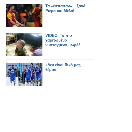
Τα «έσπασαν»… ξανά
Ριέρα και Μέλο!
VIDEO: Το πιο
χαριτωμένο
νυσταγμένο μωρό!
«Δεν είναι δικό μας
θέμα»