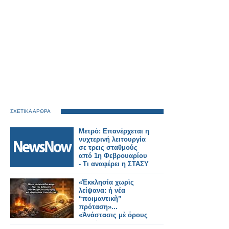
ΣΧΕΤΙΚΑ ΑΡΘΡΑ
Μετρό: Επανέρχεται η
νυχτερινή λειτουργία
σε τρεις σταθμούς
από 1η Φεβρουαρίου
- Τι αναφέρει η ΣΤΑΣΥ
«Ἐκκλησία χωρὶς
λείψανα: ἡ νέα
“ποιμαντικὴ”
πρόταση»...
«Ἀνάστασις μὲ ὅρους
διαχείρισης»...