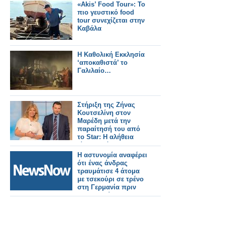
«Akis’ Food Tour»: Το
πιο γευστικό food
tour συνεχίζεται στην
Καβάλα
Η Καθολική Εκκλησία
‘αποκαθιστά’ το
Γαλιλαίο…
Στήριξη της Ζήνας
Κουτσελίνη στον
Μαρέδη μετά την
παραίτησή του από
το Star: Η αλήθεια
είναι μονόδρομος – Τι
αναφέρει στην
Η αστυνομία αναφέρει
επιστολή του;
ότι ένας άνδρας
τραυμάτισε 4 άτομα
με τσεκούρι σε τρένο
στη Γερμανία πριν
συλληφθεί.