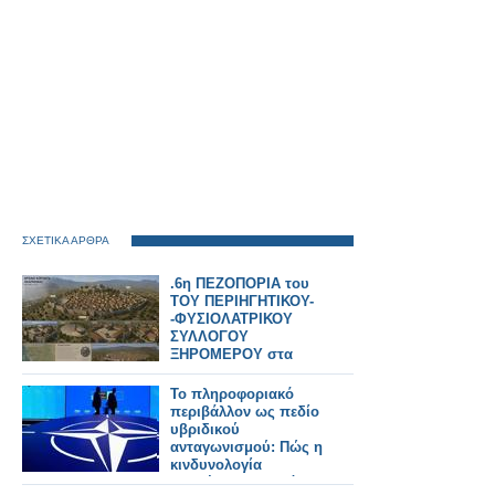
ΣΧΕΤΙΚΑ ΑΡΘΡΑ
.6η ΠΕΖΟΠΟΡΙΑ του
ΤΟΥ ΠΕΡΙΗΓΗΤΙΚΟΥ-
-ΦΥΣΙΟΛΑΤΡΙΚΟΥ
ΣΥΛΛΟΓΟΥ
ΞΗΡΟΜΕΡΟΥ στα
ΚΟΡΟΝΤΑ- Γραφει ο
Αρης Μπιτσωρης
Το πληροφοριακό
περιβάλλον ως πεδίο
υβριδικού
ανταγωνισμού: Πώς η
κινδυνολογία
επηρέασε τη δημόσια