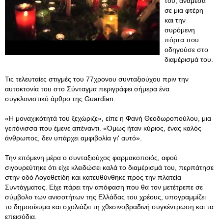
του, ανάμεσα
σε μια φτέρη
και την
συρόμενη
πόρτα που
οδηγούσε στο
διαμέρισμά του.
Τις τελευταίες στιγμές του 77χρονου συνταξιούχου πριν την
αυτοκτονία του στο Σύνταγμα περιγράφει σήμερα ένα
συγκλονιστικό άρθρο της Guardian.
«Η μοναχικότητά του ξεχώριζε», είπε η Φανή Θεοδωροπούλου, μια
γειτόνισσα που έμενε απέναντι. «Όμως ήταν κύριος, ένας καλός
άνθρωπος, δεν υπάρχει αμφιβολία γι' αυτό».
Την επόμενη μέρα ο συνταξιούχος φαρμακοποιός, αφού
σιγουρεύτηκε ότι είχε κλειδώσει καλά το διαμέρισμά του, περπάτησε
στην οδό Λογοθετίδη και κατευθύνθηκε προς την πλατεία
Συντάγματος. Είχε πάρει την απόφαση που θα τον μετέτρεπε σε
σύμβολο των ανισοτήτων της Ελλάδας του χρέους, υπογραμμίζει
το δημοσίευμα και σχολιάζει τη χθεσινοβραδινή συγκέντρωση και τα
επεισόδια.