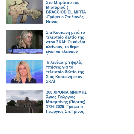
συζήτηση για τη
Στο Μπράτσο του
Σύνοδο του ΝΑΤΟ
Μιρταριού (
-Γράφει ο Δρ.
BRACCIOD EL MIRTA
Κωνσταντίνος Π.
-Γράφει ο Στυλιανός
Μπαλωμένος
Ντίνος
Σία Κοσιώνη μετά το
τελευταίο δελτίο της
στον ΣΚΑΪ: Οι κύκλοι
κλείνουν, το θέμα
είναι να κλείνουν
όμορφα και με
αξιοπρέπεια
Τηλεθέαση: Υψηλές
πτήσεις για το
τελευταίο δελτίο της
Σίας Κοσιώνη στον
ΣΚΑΪ
300 ΧΡΟΝΙΑ ΜΝΗΜΗΣ
Άγιος Γεώργιος
Μπαμπίνης (Πόρτας)
1726-2026- Γράφει ο
Γεώργιος Σπ.Γρίνος