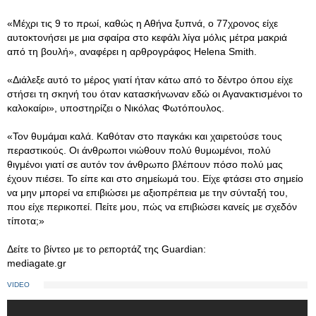
«Μέχρι τις 9 το πρωί, καθώς η Αθήνα ξυπνά, ο 77χρονος είχε
αυτοκτονήσει με μια σφαίρα στο κεφάλι λίγα μόλις μέτρα μακριά
από τη βουλή», αναφέρει η αρθρογράφος Helena Smith.
«Διάλεξε αυτό το μέρος γιατί ήταν κάτω από το δέντρο όπου είχε
στήσει τη σκηνή του όταν κατασκήνωναν εδώ οι Αγανακτισμένοι το
καλοκαίρι», υποστηρίζει ο Νικόλας Φωτόπουλος.
«Τον θυμάμαι καλά. Καθόταν στο παγκάκι και χαιρετούσε τους
περαστικούς. Οι άνθρωποι νιώθουν πολύ θυμωμένοι, πολύ
θιγμένοι γιατί σε αυτόν τον άνθρωπο βλέπουν πόσο πολύ μας
έχουν πιέσει. Το είπε και στο σημείωμά του. Είχε φτάσει στο σημείο
να μην μπορεί να επιβιώσει με αξιοπρέπεια με την σύνταξή του,
που είχε περικοπεί. Πείτε μου, πώς να επιβιώσει κανείς με σχεδόν
τίποτα;»
Δείτε το βίντεο με το ρεπορτάζ της Guardian:
mediagate.gr
VIDEO