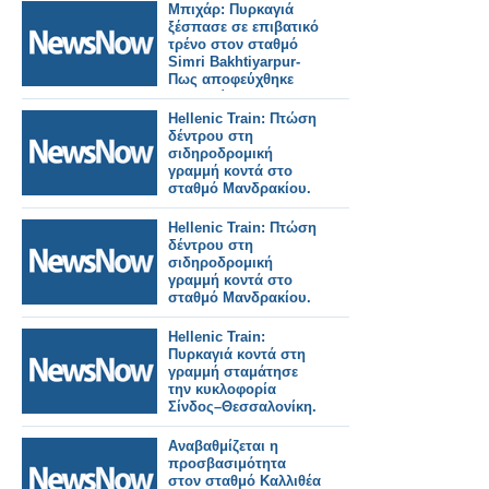
σιδηροδρομικούς
Μπιχάρ: Πυρκαγιά
σταθμούς του
ξέσπασε σε επιβατικό
Λονδίνου.
τρένο στον σταθμό
Simri Bakhtiyarpur-
Πως αποφεύχθηκε
τραγωδία.
Hellenic Train: Πτώση
δέντρου στη
σιδηροδρομική
γραμμή κοντά στο
σταθμό Μανδρακίου.
Hellenic Train: Πτώση
δέντρου στη
σιδηροδρομική
γραμμή κοντά στο
σταθμό Μανδρακίου.
Hellenic Train:
Πυρκαγιά κοντά στη
γραμμή σταμάτησε
την κυκλοφορία
Σίνδος–Θεσσαλονίκη.
Αναβαθμίζεται η
προσβασιμότητα
στον σταθμό Καλλιθέα