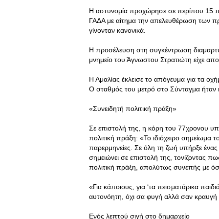
Η αστυνομία προχώρησε σε περίπου 15 
ΓΑΔΑ με αίτημα την απελευθέρωση των π
γίνονταν κανονικά.
Η προσέλευση στη συγκέντρωση διαμαρτυρ
μνημείο του Άγνωστου Στρατιώτη είχε απο
Η Αμαλίας έκλεισε το απόγευμα για τα οχή
Ο σταθμός του μετρό στο Σύνταγμα ήταν κ
«Συνειδητή πολιτική πράξη»
Σε επιστολή της, η κόρη του 77χρονου υ
πολιτική πράξη: «Το ιδιόχειρο σημείωμα τ
παρερμηνείες. Σε όλη τη ζωή υπήρξε ένας
σημειώνει σε επιστολή της, τονίζοντας πω
πολιτική πράξη, απολύτως συνεπής με όσα
«Για κάποιους, για ‘τα πεισματάρικα παιδιά
αυτονόητη, όχι σα φυγή αλλά σαν κραυγή
Ενός λεπτού σιγή στο δημαρχείο