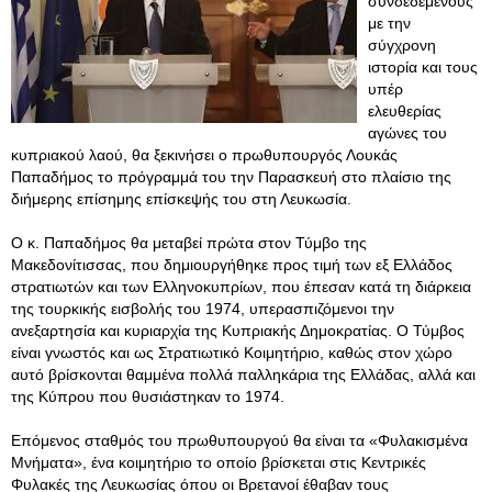
συνδεδεμένους
με την
σύγχρονη
ιστορία και τους
υπέρ
ελευθερίας
αγώνες του
κυπριακού λαού, θα ξεκινήσει ο πρωθυπουργός Λουκάς
Παπαδήμος το πρόγραμμά του την Παρασκευή στο πλαίσιο της
διήμερης επίσημης επίσκεψής του στη Λευκωσία.
Ο κ. Παπαδήμος θα μεταβεί πρώτα στον Τύμβο της
Μακεδονίτισσας, που δημιουργήθηκε προς τιμή των εξ Ελλάδος
στρατιωτών και των Ελληνοκυπρίων, που έπεσαν κατά τη διάρκεια
της τουρκικής εισβολής του 1974, υπερασπιζόμενοι την
ανεξαρτησία και κυριαρχία της Κυπριακής Δημοκρατίας. Ο Τύμβος
είναι γνωστός και ως Στρατιωτικό Κοιμητήριο, καθώς στον χώρο
αυτό βρίσκονται θαμμένα πολλά παλληκάρια της Ελλάδας, αλλά και
της Κύπρου που θυσιάστηκαν το 1974.
Επόμενος σταθμός του πρωθυπουργού θα είναι τα «Φυλακισμένα
Μνήματα», ένα κοιμητήριο το οποίο βρίσκεται στις Κεντρικές
Φυλακές της Λευκωσίας όπου οι Βρετανοί έθαβαν τους