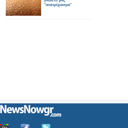
γνωστό μας
"ανατρίχιασμα"