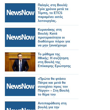
Παληός στη Βουλή:
Τρία χρόνια μετά τα
Τέμπη, το ETCS
παραμένει εκτός
λειτουργίας.
Κυρανάκης στη
Βουλή: Κατά
προτεραιότητα οι
διαθέσιμοι πόροι για
να μην ξαναέχουμε
ποτέ Τέμπη
Το μάθημα της
Ηθικής: Η συζήτηση
στη Βουλή της
Επίκαιρης Ερώτησης
«Πρώτα θα φτάσει
Πάτρα και μετά θα
συνεχίσει προς τον
Πύργο» – Στη Βουλή
το θέμα του
σιδηροδρόμου της
Ηλείας
Αντιπαράθεση στη
βουλή για την