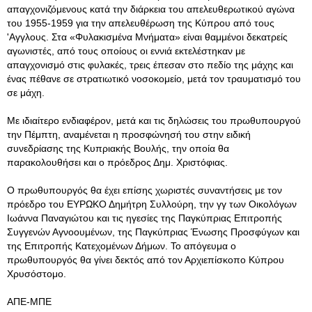
απαγχονιζόμενους κατά την διάρκεια του απελευθερωτικού αγώνα
του 1955-1959 για την απελευθέρωση της Κύπρου από τους
'Αγγλους. Στα «Φυλακισμένα Μνήματα» είναι θαμμένοι δεκατρείς
αγωνιστές, από τους οποίους οι εννιά εκτελέστηκαν με
απαγχονισμό στις φυλακές, τρεις έπεσαν στο πεδίο της μάχης και
ένας πέθανε σε στρατιωτικό νοσοκομείο, μετά τον τραυματισμό του
σε μάχη.
Με ιδιαίτερο ενδιαφέρον, μετά και τις δηλώσεις του πρωθυπουργού
την Πέμπτη, αναμένεται η προσφώνησή του στην ειδική
συνεδρίασης της Κυπριακής Βουλής, την οποία θα
παρακολουθήσει και ο πρόεδρος Δημ. Χριστόφιας.
Ο πρωθυπουργός θα έχει επίσης χωριστές συναντήσεις με τον
πρόεδρο του ΕΥΡΩΚΟ Δημήτρη Συλλούρη, την γγ των Οικολόγων
Ιωάννα Παναγιώτου και τις ηγεσίες της Παγκύπριας Επιτροπής
Συγγενών Αγνοουμένων, της Παγκύπριας Ένωσης Προσφύγων και
της Επιτροπής Κατεχομένων Δήμων. Το απόγευμα ο
πρωθυπουργός θα γίνει δεκτός από τον Αρχιεπίσκοπο Κύπρου
Χρυσόστομο.
ΑΠΕ-ΜΠΕ