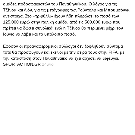
ομάδες ποδοσφαιριστών του Παναθηναϊκού. Ο λόγος για τις
Τζένοα και Λιόν, για τις μετάγραφες τωνΡούντολφ και Μπουμσόνγκ,
αντίστοιχα. Στο «τριφύλλι» έχουν ήδη πληρώσει το ποσό των
125.000 ευρώ στην ιταλική ομάδα, από τις 500.000 ευρώ που
πρέπει να δώσει συνολικά, ενώ η Τζένοα θα περιμένει μέχρι τον
Ιούνιο να λάβει και το υπόλοιπο ποσό.
Εφόσον οι προαναφερόμενοι σύλλογοι δεν ξοφληθούν σύντομα
τότε θα προσφύγουν και εκείνοι με την σειρά τους στην FIFA, με
την κατάσταση στον Παναθηναϊκό να έχει αρχίσει να ξεφεύγει.
SPORTACTION.GR
24wro