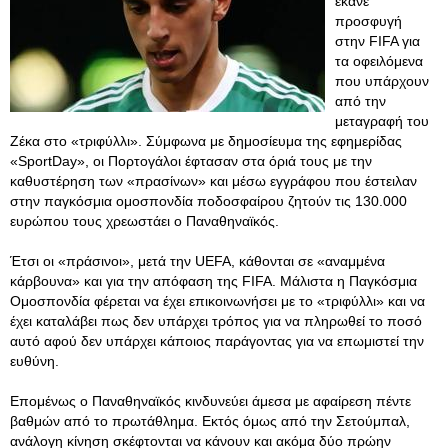
έκανε
προσφυγή
στην FIFA για
τα οφειλόμενα
που υπάρχουν
από την
μεταγραφή του
Ζέκα στο «τριφύλλι». Σύμφωνα με δημοσίευμα της εφημερίδας
«SportDay», οι Πορτογάλοι έφτασαν στα όριά τους με την
καθυστέρηση των «πρασίνων» και μέσω εγγράφου που έστειλαν
στην παγκόσμια ομοσπονδία ποδοσφαίρου ζητούν τις 130.000
ευρώπου τους χρεωστάει ο Παναθηναϊκός.
Έτσι οι «πράσινοι», μετά την UEFA, κάθονται σε «αναμμένα
κάρβουνα» και για την απόφαση της FIFA. Μάλιστα η Παγκόσμια
Ομοσπονδία φέρεται να έχει επικοινωνήσει με το «τριφύλλι» και να
έχει καταλάβει πως δεν υπάρχει τρόπος για να πληρωθεί το ποσό
αυτό αφού δεν υπάρχει κάποιος παράγοντας για να επωμιστεί την
ευθύνη.
Επομένως ο Παναθηναϊκός κινδυνεύει άμεσα με αφαίρεση πέντε
βαθμών από το πρωτάθλημα. Εκτός όμως από την Σετούμπαλ,
ανάλογη κίνηση σκέφτονται να κάνουν και ακόμα δύο πρώην