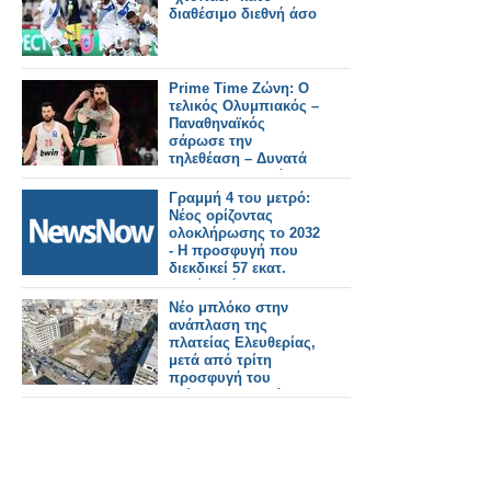
διαθέσιμο διεθνή άσο
Prime Time Ζώνη: Ο
τελικός Ολυμπιακός –
Παναθηναϊκός
σάρωσε την
τηλεθέαση – Δυνατά
το «Να Μ' Αγαπάς»
και το «Μπαμπά Σ'
Γραμμή 4 του μετρό:
Αγαπώ»
Νέος ορίζοντας
ολοκλήρωσης το 2032
- Η προσφυγή που
διεκδικεί 57 εκατ.
ευρώ από
κατασκευαστικές.
Νέο μπλόκο στην
ανάπλαση της
πλατείας Ελευθερίας,
μετά από τρίτη
προσφυγή του
δεύτερου μειοδότη