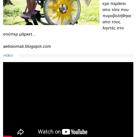
εχει περάσει
απο τότε που
πυροβολήθηκε
απο τους
ληστές στο
σούπερ μάρκετ...
aetisiomati.blogspot.com
VIDEO