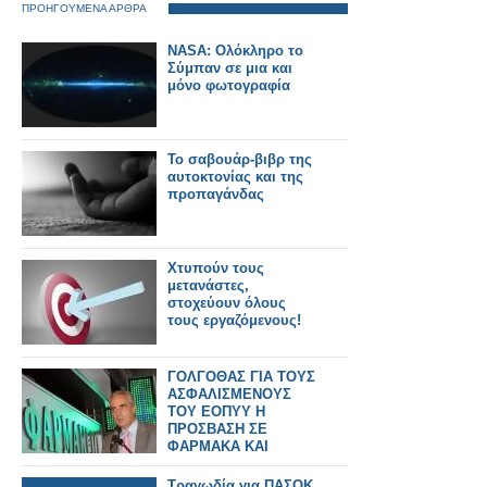
ΠΡΟΗΓΟΥΜΕΝΑ ΑΡΘΡΑ
NASA: Ολόκληρο το
Σύμπαν σε μια και
μόνο φωτογραφία
Το σαβουάρ-βιβρ της
αυτοκτονίας και της
προπαγάνδας
Χτυπούν τους
μετανάστες,
στοχεύουν όλους
τους εργαζόμενους!
ΓΟΛΓΟΘΑΣ ΓΙΑ ΤΟΥΣ
ΑΣΦΑΛΙΣΜΕΝΟΥΣ
ΤΟΥ ΕΟΠΥΥ Η
ΠΡΟΣΒΑΣΗ ΣΕ
ΦΑΡΜΑΚΑ ΚΑΙ
ΥΠΗΡΕΣΙΕΣ ΤΗ Μ.
ΕΒΔΟΜΑΔΑ
Τραγωδία για ΠΑΣΟΚ