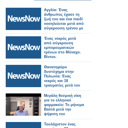
Αγγλία: Ένας
άνθρωπος έχασε τη
ζωή του και ένα παιδί
νοσηλεύεται μετά από
σύγκρουση τρένου με
αυτοκίνητο.
Ένας νεκρός μετά
από σύγκρουση
εμπορευματικών
τρένων στο Μόναχο.
Βίντεο.
Θανατηφόρο
δυστύχημα στην
Πολωνία: Ένας
νεκρός και 18
τραυματίες μετά τον
εκτροχιασμό τρένου.
Μεγάλη θεσμική νίκη
για το ελληνικό
φαρμακείο: Το μήνυμα
Βαλτά μετά την
ψήφιση του
νομοσχεδίου (video)
Τουλάχιστον ένας