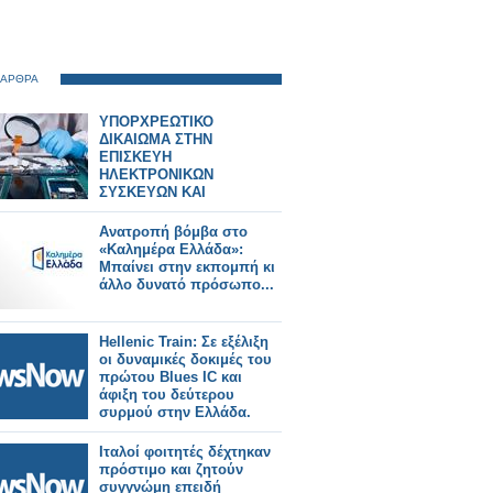
 ΑΡΘΡΑ
ΥΠΟΡΧΡΕΩΤΙΚΟ
ΔΙΚΑΙΩΜΑ ΣΤΗΝ
ΕΠΙΣΚΕΥΗ
ΗΛΕΚΤΡΟΝΙΚΩΝ
ΣΥΣΚΕΥΩΝ ΚΑΙ
SPARTPHONES ΣΤΗΝ
ΕΛΛΑΔΑ
Ανατροπή βόμβα στο
«Καλημέρα Ελλάδα»:
Μπαίνει στην εκπομπή κι
άλλο δυνατό πρόσωπο...
Hellenic Train: Σε εξέλιξη
οι δυναμικές δοκιμές του
πρώτου Blues IC και
άφιξη του δεύτερου
συρμού στην Ελλάδα.
Ιταλοί φοιτητές δέχτηκαν
πρόστιμο και ζητούν
συγγνώμη επειδή