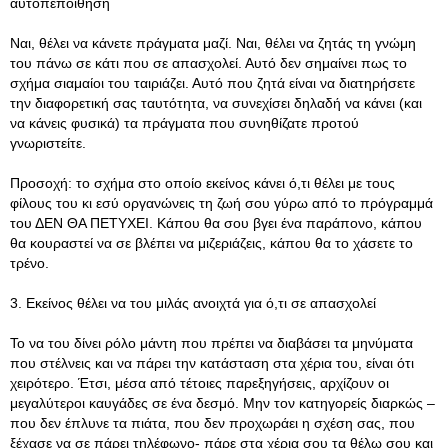
αυτοπεποίθηση
Ναι, θέλει να κάνετε πράγματα μαζί. Ναι, θέλει να ζητάς τη γνώμη
του πάνω σε κάτι που σε απασχολεί. Αυτό δεν σημαίνει πως το
σχήμα σιαμαίοι του ταιριάζει. Αυτό που ζητά είναι να διατηρήσετε
την διαφορετική σας ταυτότητα, να συνεχίσει δηλαδή να κάνει (και
να κάνεις φυσικά) τα πράγματα που συνηθίζατε προτού
γνωριστείτε.
Προσοχή: το σχήμα στο οποίο εκείνος κάνει ό,τι θέλει με τους
φίλους του κι εσύ οργανώνεις τη ζωή σου γύρω από το πρόγραμμά
του ΔΕΝ ΘΑ ΠΕΤΥΧΕΙ. Κάπου θα σου βγει ένα παράπονο, κάπου
θα κουραστεί να σε βλέπει να μιζεριάζεις, κάπου θα το χάσετε το
τρένο.
3. Εκείνος θέλει να του μιλάς ανοιχτά για ό,τι σε απασχολεί
Το να του δίνει ρόλο μάντη που πρέπει να διαβάσει τα μηνύματα
που στέλνεις και να πάρει την κατάσταση στα χέρια του, είναι ότι
χειρότερο. Έτσι, μέσα από τέτοιες παρεξηγήσεις, αρχίζουν οι
μεγαλύτεροι καυγάδες σε ένα δεσμό. Μην τον κατηγορείς διαρκώς –
που δεν έπλυνε τα πιάτα, που δεν προχωράει η σχέση σας, που
ξέχασε να σε πάρει τηλέφωνο- πάρε στα χέρια σου τα θέλω σου και