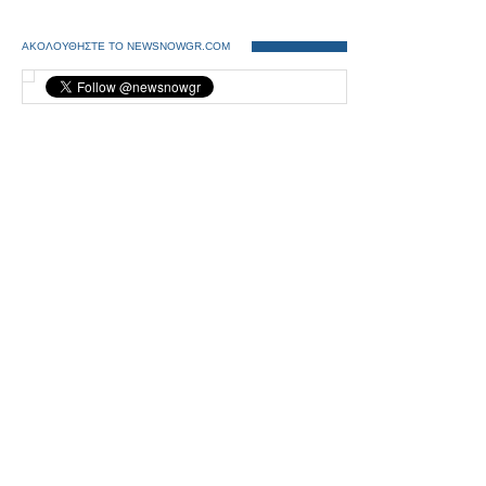
ΑΚΟΛΟΥΘΗΣΤΕ ΤΟ NEWSNOWGR.COM