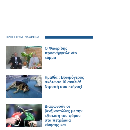
ΠΡΟΗΓΟΥΜΕΝΑ ΑΡΘΡΑ
Ο Φλωρίδης
προανήγγειλε νέο
κόμμα
Ημαθία : Βρωμόγερος
σκότωσε 10 σκυλιά!
Ντροπή σου κτήνος!
Διαφωνούν οι
βενζινοπώλες με την
εξίσωση του φόρου
στα πετρέλαια
κίνησης και
θέρμανσης