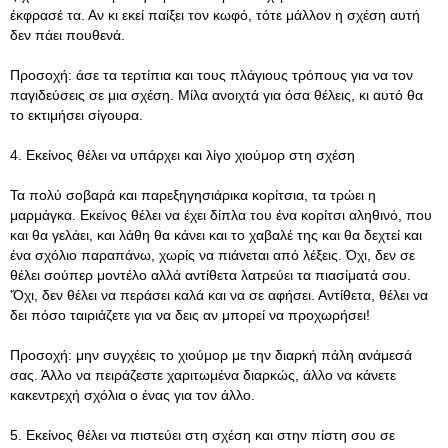
έκφρασέ τα. Αν κι εκεί παίξει τον κωφό, τότε μάλλον η σχέση αυτή
δεν πάει πουθενά.
Προσοχή: άσε τα τερτίπια και τους πλάγιους τρόπους για να τον
παγιδεύσεις σε μια σχέση. Μίλα ανοιχτά για όσα θέλεις, κι αυτό θα
το εκτιμήσει σίγουρα.
4. Εκείνος θέλει να υπάρχει και λίγο χιούμορ στη σχέση
Τα πολύ σοβαρά και παρεξηγησιάρικα κορίτσια, τα τρώει η
μαρμάγκα. Εκείνος θέλει να έχει δίπλα του ένα κορίτσι αληθινό, που
και θα γελάει, και λάθη θα κάνει και το χαβαλέ της και θα δεχτεί και
ένα σχόλιο παραπάνω, χωρίς να πιάνεται από λέξεις. Όχι, δεν σε
θέλει σούπερ μοντέλο αλλά αντίθετα λατρεύει τα πιασίματά σου.
'Όχι, δεν θέλει να περάσει καλά και να σε αφήσει. Αντίθετα, θέλει να
δει πόσο ταιριάζετε για να δεις αν μπορεί να προχωρήσει!
Προσοχή: μην συγχέεις το χιούμορ με την διαρκή πάλη ανάμεσά
σας. Άλλο να πειράζεστε χαριτωμένα διαρκώς, άλλο να κάνετε
κακεντρεχή σχόλια ο ένας για τον άλλο.
5. Εκείνος θέλει να πιστεύει στη σχέση και στην πίστη σου σε