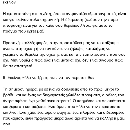
εκείνον
Η εμπιστοσύνη στη σχέση, όσο κι αν φαντάζει εξωπραγματικό, είναι
και για εκείνον πολύ σημαντική. Η δέσμευση (εφόσον την πάρει
απόφαση) είναι για τον καλό σου θεμέλιος λίθος, για αυτό το
πράγμα που έχετε μαζί.
Προσοχή: πολλές φορές, στην προσπάθειά μας να το παίξουμε
άνετες στη σχέση ή να τον κάνεις να ζηλέψει, καταλήγεις να
γκεμίζεις τα θεμέλια της σχέσης σας και της εμπιστοσύνης που σου
όχι. Μην νομίζεις πως όλα είναι μάταια: όχι, δεν είναι σίγουρο πως
θα σε απατήσει!
6. Εκείνος θέλει να ξέρεις πως να τον περιποιηθείς
Τη σήμερον ημέρα, με εσένα να δουλεύεις από το πρωί μέχρι το
βράδυ και να έχεις να διαχειριστείς χιλιάδες πράγματα, ο ρόλος του
άντρα αφέντη έχει χαθεί ανεπιστρεπτί. Ο καημένος και σε σκέφτεται
και ξέρει ότι κουράζεσαι. Έλα όμως που θέλει να τον περιποιείσαι
και λίγο. Ένα χάδι, ένα ωραίο φαγητό, ένα πλυμένο και σιδερωμένο
πουκάμισο, είναι πράγματα μικρά αλλά αρκετά για να κολλήσει μαζί
σου.