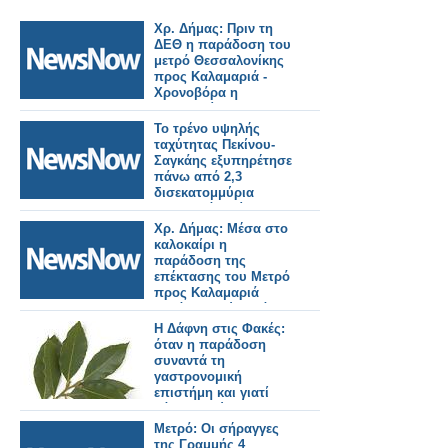
Χρ. Δήμας: Πριν τη
ΔΕΘ η παράδοση του
μετρό Θεσσαλονίκης
προς Καλαμαριά -
Χρονοβόρα η
διαδικασία για τις
πιστοποιήσεις, αλλά
Το τρένο υψηλής
απαραίτητη.
ταχύτητας Πεκίνου-
Σαγκάης εξυπηρέτησε
πάνω από 2,3
δισεκατομμύρια
επιβατικά ταξίδια σε
15 χρόνια.
Χρ. Δήμας: Μέσα στο
καλοκαίρι η
παράδοση της
επέκτασης του Μετρό
προς Καλαμαριά
–«Πάνε πολύ καλά τα
δοκιμαστικά».
Η Δάφνη στις Φακές:
όταν η παράδοση
συναντά τη
γαστρονομική
επιστήμη και γιατί
βάζουμε φύλλα
δάφνης στις φακές!
Μετρό: Οι σήραγγες
της Γραμμής 4