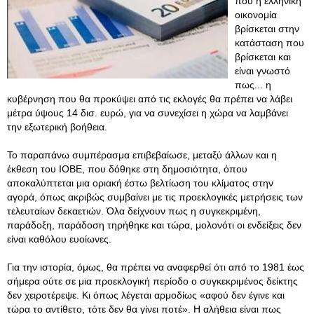
που η ελληνική
οικονομία
βρίσκεται στην
κατάσταση που
βρίσκεται και
είναι γνωστό
πως... η
κυβέρνηση που θα προκύψει από τις εκλογές θα πρέπει να λάβει
μέτρα ύψους 14 δισ. ευρώ, για να συνεχίσει η χώρα να λαμβάνει
την εξωτερική βοήθεια.
Το παραπάνω συμπέρασμα επιβεβαίωσε, μεταξύ άλλων και η
έκθεση του ΙΟΒΕ, που δόθηκε στη δημοσιότητα, όπου
αποκαλύπτεται μια οριακή έστω βελτίωση του κλίματος στην
αγορά, όπως ακριβώς συμβαίνει με τις προεκλογικές μετρήσεις των
τελευταίων δεκαετιών. Όλα δείχνουν πως η συγκεκριμένη,
παράδοξη, παράδοση τηρήθηκε και τώρα, μολονότι οι ενδείξεις δεν
είναι καθόλου ευοίωνες.
Για την ιστορία, όμως, θα πρέπει να αναφερθεί ότι από το 1981 έως
σήμερα ούτε σε μια προεκλογική περίοδο ο συγκεκριμένος δείκτης
δεν χειροτέρεψε. Κι όπως λέγεται αρμοδίως «αφού δεν έγινε και
τώρα το αντίθετο, τότε δεν θα γίνει ποτέ». Η αλήθεια είναι πως