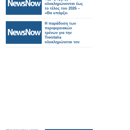
ολοκληρώνονται έως
το τέλος του 2026 –
«Θα υπάρξει
καθυστέρηση στην
παράδοση» λέει ο
Η παράδοση των
Ταχιάος.
περιφερειακών
τρένων για την
Trenitalia
ολοκληρώνεται τον
Μάιο.