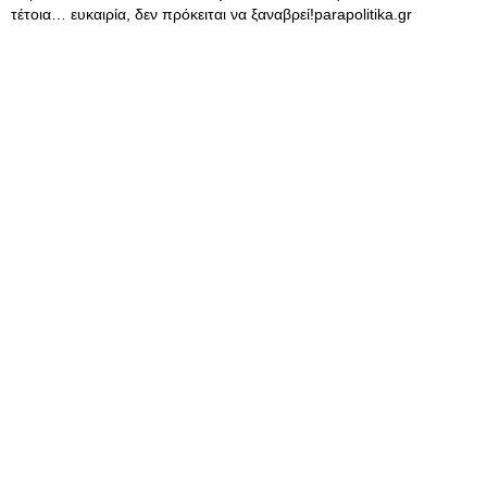
τέτοια… ευκαιρία, δεν πρόκειται να ξαναβρεί!parapolitika.gr