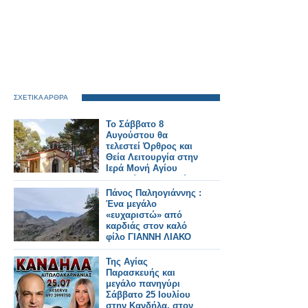
ΣΧΕΤΙΚΑ ΑΡΘΡΑ
Το Σάββατο 8
Αυγούστου θα
τελεστεί Όρθρος και
Θεία Λειτουργία στην
Ιερά Μονή Αγίου
Γεωργίου Αστακού
στις 07:00 το πρωί.
Πάνος Παληογιάννης :
Ένα μεγάλο
«ευχαριστώ» από
καρδιάς στον καλό
φίλο ΓΙΑΝΝΗ ΛΙΑΚΟ
Της Αγίας
Παρασκευής και
μεγάλο πανηγύρι
Σάββατο 25 Ιουλίου
στην Κανδήλα, στον