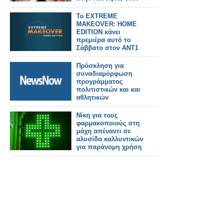
προαύλιο χώρο του
Γυμνασίου, από την
Το EXTREME
Α.Ε Αλυζίας.
MAKEOVER: HOME
EDITION κάνει
πρεμιέρα αυτό το
Σάββατο στον ΑΝΤ1
Πρόσκληση για
συναδιαμόρφωση
προγράμματος
πολιτιστικών και και
αθλητικών
εκδηλώσεων του
Αυγούστου 2026 για
Νίκη για τους
τον Μύτικα. Δευτέρα
φαρμακοποιούς στη
20 Ιουλίου στις 9:00
μάχη απέναντι σε
μ.μ., αντί για Σάββατο
αλυσίδα καλλυντικών
18 Ιουλίου που ήταν η
για παράνομη χρήση
αρχική πρόσκληση.
του πράσινου
σταυρού