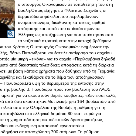
ο υπουργός Οικονομικών σε τοποθέτηση του στη
Βουλή.Όπως εξήγησε ο Φίλιππος Σαχινίδης οι
δερματόδετοι φάκελοι που περιλαμβάνουν
ονοματεπώνυμο, διεύθυνση κατοικίας, αριθμό
απόφασης και ποσά που επιδικάστηκαν σε
Έλληνες ως αποζημίωση για όσα υπέστησαν από
τα ναζιστικά στρατεύματα στην κατοχή βρέθηκαν
ίου του Κράτους.Ο υπουργός Οικονομικών ενημέρωσε την
λής, Βάσω Παπανδρέου και έστειλε αντίγραφο του αρχείου
οπής μία μικρή «εικόνα» για το αρχείο.«Περιλαμβάνει δηλαδή
μετά από δικαστικές τελεσίδικες αποφάσεις κατά τη διάρκεια
ιώσει με βάση κάποια χρήματα που δόθηκαν από τη Γερμανία
χινίδης και ξεκαθάρισε ότι το θέμα των αποζημιώσεων
η – ΠολύδωραΣτα ύψη το θερμόμετρο της έντασης στην
ου της βουλής Β. Πολύδωρα προς τον βουλευτή του ΛΑΟΣ
ν αρκετή για να ακουστούν βαριές κουβέντες. «Δεν είσαι καλά,
ρίκά από όσα ακούστηκαν.Με πλειοψηφία 164 βουλευτών από
τελικά από την Ολομέλεια της Βουλής η ρύθμιση για τη
ία καταβάλλει στο ελληνικό δημόσιο 80 εκατ. ευρώ για
ια τη χρηματοδότηση εκπαιδευτικών δραστηριοτήτων,
llas και ενδεχόμενη κατασκευή εργοστασίου
 οδηγήσει σε απασχόληση 700 ατόμων».Τη ρύθμιση