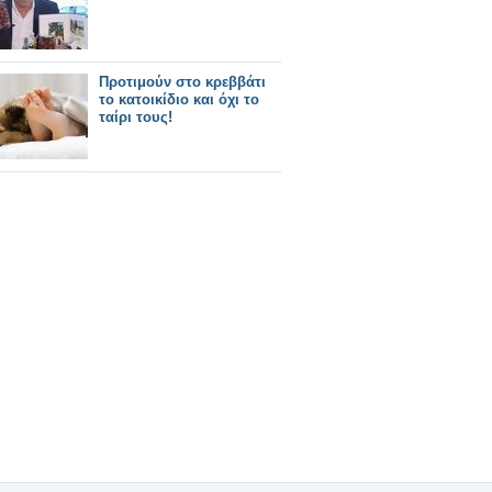
Προτιμούν στο κρεββάτι
το κατοικίδιο και όχι το
ταίρι τους!