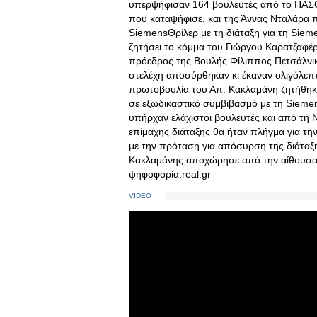
υπερψήφισαν 164 βουλευτές από το ΠΑΣΟ
που καταψήφισε, και της Άννας Νταλάρα
SiemensΘρίλερ με τη διάταξη για τη Sie
ζητήσει το κόμμα του Γιώργου Καρατζαφέρ
πρόεδρος της Βουλής Φίλιππος Πετσάλνικ
στελέχη αποσύρθηκαν κι έκαναν ολιγόλε
πρωτοβουλία του Απ. Κακλαμάνη ζητήθηκε
σε εξωδικαστικό συμβιβασμό με τη Sieme
υπήρχαν ελάχιστοι βουλευτές και από τη 
επίμαχης διάταξης θα ήταν πλήγμα για τ
με την πρόταση για απόσυρση της διάταξη
Κακλαμάνης αποχώρησε από την αίθουσα,
ψηφοφορία.real.gr
VIDEO