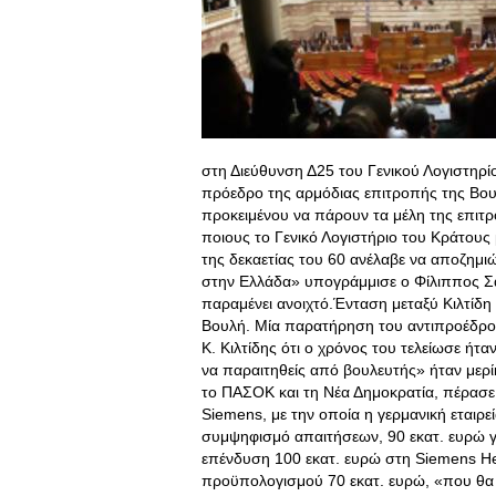
στη Διεύθυνση Δ25 του Γενικού Λογιστηρ
πρόεδρο της αρμόδιας επιτροπής της Βου
προκειμένου να πάρουν τα μέλη της επιτρ
ποιους το Γενικό Λογιστήριο του Κράτους 
της δεκαετίας του 60 ανέλαβε να αποζημ
στην Ελλάδα» υπογράμμισε ο Φίλιππος Σα
παραμένει ανοιχτό.Ένταση μεταξύ Κιλτίδ
Βουλή
. Μία παρατήρηση του αντιπροέδρ
Κ. Κιλτίδης ότι ο χρόνος του τελείωσε ήτα
να παραιτηθείς από βουλευτής» ήταν με
το ΠΑΣΟΚ και τη Νέα Δημοκρατία, πέρασε 
Siemens, με την οποία η γερμανική εταιρε
συμψηφισμό απαιτήσεων, 90 εκατ. ευρώ γ
επένδυση 100 εκατ. ευρώ στη Siemens He
προϋπολογισμού 70 εκατ. ευρώ, «που θα