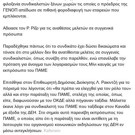
φιλοξενία συνδικαλιστών ξένων χωρών τις οποίες ο πρόεδρος της
ΓΕΝΟΠ απέδωσε σε πιθανή φοροδιαφυγή των εταιρειών που
εμπλέκονται.
Αδειασε τον Ρ. Ρίζο για τις αναθέσεις μελετών σε συγγενικά
πρόσωπα
Παραδέχθηκε πάντως ότι το συνδικάτο έχει δώσει δικαιώματα και
τόνισε ότι στο μέλλον δεν θα ανατίθενται μελέτες σε συγγενείς
συνδικαλιστών, όπως συνέβη στο παρελθόν, ενώ επανέλαβε την
πρόταση για άνοιγμα των λογαριασμών τους.Μίνι καυγάς με τον
εκπρόσωπο του ΠΑΜΕ
Επιτέθηκε στον Επιθεωρητή Δημόσιας Διοίκησης Λ. Ρακιντζή για το
πόρισμά του λέγοντας ότι «θα πρέπει να ελεγχθεί για τον ρόλο του»
αλλά και στην παράταξη του ΠΑΜΕ, στελέχη της οποίας, όπως
είπε, διαφωνούσαν με τον ΟΚΔΕ αλλά πήγαιναν ταξίδια. Μάλιστα
έκανε λόγο για συνδικαλιστή του ΠΑΜΕ που ταξίδεψε στον Καναδά
με έξοδα της ΔΕΗ. Στο σημείο αυτό παρενέβη εκπρόσωπος του
ΠΑΜΕ, ο οποίος είπε ότι η παράταξή του είναι αντίθετη με τη
λειτουργία του οργανισμού κοινωνικών εκδηλώσεων της ΔΕΗ εν
μέσω αντεγκλήσεων.
Kafeneio