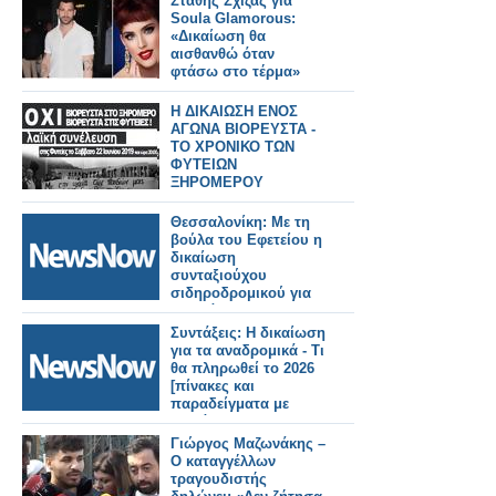
Στάθης Σχίζας για
Soula Glamorous:
«Δικαίωση θα
αισθανθώ όταν
φτάσω στο τέρμα»
Η ΔΙΚΑΙΩΣΗ ΕΝΟΣ
ΑΓΩΝΑ ΒΙΟΡΕΥΣΤΑ -
ΤΟ ΧΡΟΝΙΚΟ ΤΩΝ
ΦΥΤΕΙΩΝ
ΞΗΡΟΜΕΡΟΥ
Θεσσαλονίκη: Με τη
βούλα του Εφετείου η
δικαίωση
συνταξιούχου
σιδηροδρομικού για
το σκάνδαλο των
θυρίδων.
Συντάξεις: Η δικαίωση
για τα αναδρομικά - Τι
θα πληρωθεί το 2026
[πίνακες και
παραδείγματα με
ποσά]
Γιώργος Μαζωνάκης –
Ο καταγγέλλων
τραγουδιστής