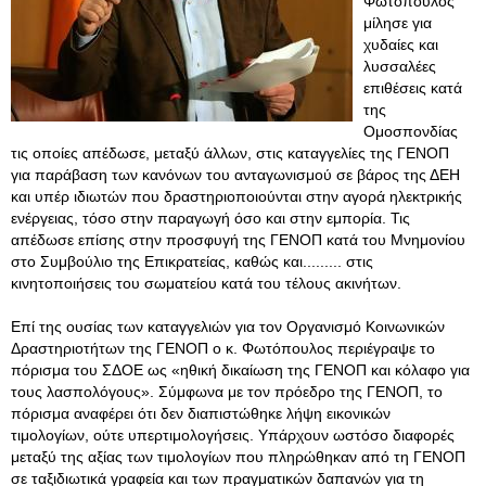
Φωτόπουλος
μίλησε για
χυδαίες και
λυσσαλέες
επιθέσεις κατά
της
Ομοσπονδίας
τις οποίες απέδωσε, μεταξύ άλλων, στις καταγγελίες της ΓΕΝΟΠ
για παράβαση των κανόνων του ανταγωνισμού σε βάρος της ΔΕΗ
και υπέρ ιδιωτών που δραστηριοποιούνται στην αγορά ηλεκτρικής
ενέργειας, τόσο στην παραγωγή όσο και στην εμπορία. Τις
απέδωσε επίσης στην προσφυγή της ΓΕΝΟΠ κατά του Μνημονίου
στο Συμβούλιο της Επικρατείας, καθώς και......... στις
κινητοποιήσεις του σωματείου κατά του τέλους ακινήτων.
Επί της ουσίας των καταγγελιών για τον Οργανισμό Κοινωνικών
Δραστηριοτήτων της ΓΕΝΟΠ ο κ. Φωτόπουλος περιέγραψε το
πόρισμα του ΣΔΟΕ ως «ηθική δικαίωση της ΓΕΝΟΠ και κόλαφο για
τους λασπολόγους». Σύμφωνα με τον πρόεδρο της ΓΕΝΟΠ, το
πόρισμα αναφέρει ότι δεν διαπιστώθηκε λήψη εικονικών
τιμολογίων, ούτε υπερτιμολογήσεις. Υπάρχουν ωστόσο διαφορές
μεταξύ της αξίας των τιμολογίων που πληρώθηκαν από τη ΓΕΝΟΠ
σε ταξιδιωτικά γραφεία και των πραγματικών δαπανών για τη