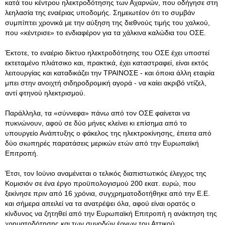
κατά του κέντρου ηλεκτροδότησης των Αχαρνών, που οδήγησε στη
λεηλασία της εναέριας υποδομής. Σημειωτέον ότι το συμβάν
συμπίπτει χρονικά με την αύξηση της διεθνούς τιμής του χαλκού,
που «κέντρισε» το ενδιαφέρον για τα χάλκινα καλώδια του ΟΣΕ.
Έκτοτε, το εναέριο δίκτυο ηλεκτροδότησης του ΟΣΕ έχει υποστεί
εκτεταμένο πλιάτσικο και, πρακτικά, έχει καταστραφεί, είναι εκτός
λειτουργίας και καταδικάζει την ΤΡΑΙΝΟΣΕ - και όποια άλλη εταιρία
μπει στην ανοιχτή σιδηροδρομική αγορά - να καίει ακριβό ντίζελ,
αντί φτηνού ηλεκτρισμού.
Παράλληλα, τα «σύννεφα» πάνω από τον ΟΣΕ φαίνεται να
πυκνώνουν, αφού σε δύο μήνες κλείνει κι επίσημα από το
υπουργείο Ανάπτυξης ο φάκελος της ηλεκτροκίνησης, έπειτα από
δύο σιωπηρές παρατάσεις μερικών ετών από την Ευρωπαϊκή
Επιτροπή.
Έτσι, τον Ιούνιο αναμένεται ο τελικός διαπιστωτικός έλεγχος της
Κομισιόν σε ένα έργο προϋπολογισμού 200 εκατ. ευρώ, που
ξεκίνησε πριν από 16 χρόνια, συγχρηματοδοτήθηκε από την Ε.Ε.
και σήμερα απειλεί να τα ανατρέψει όλα, αφού είναι ορατός ο
κίνδυνος να ζητηθεί από την Ευρωπαϊκή Επιτροπή η ανάκτηση της
χρηματοδότησης και των συνοδών έργων του Αττικού