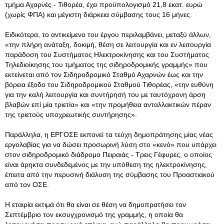
τμήμα Αχαρνές - Τιθορέα, έχει προϋπολογισμό 21,8 εκατ. ευρώ
(χωρίς ΦΠΑ) και μέγιστη διάρκεια σύμβασης τους 16 μήνες.
Ειδικότερα, το αντικείμενο του έργου περιλαμβάνει, μεταξύ άλλων,
«την πλήρη ανάταξη, δοκιμή, θέση σε λειτουργία και εν λειτουργία
παράδοση του Συστήματος Ηλεκτροκίνησης και του Συστήματος
Τηλεδιοίκησης του τμήματος της σιδηροδρομικής γραμμής» που
εκτείνεται από τον Σιδηροδρομικό Σταθμό Αχαρνών έως και την
βόρεια έξοδο του Σιδηροδρομικού Σταθμού Τιθορέας, «την ευθύνη
για την καλή λειτουργία και συντήρησή του με ταυτόχρονη άρση
βλαβών επί μία τριετία» και «την προμήθεια ανταλλακτικών πέραν
της τριετούς υποχρεωτικής συντήρησης».
Παράλληλα, η ΕΡΓΟΣΕ εκπονεί τα τεύχη δημοπράτησης μίας νέας
εργολαβίας για να δώσει προσωρινή λύση στο «κενό» που υπάρχει
στον σιδηροδρομικό διάδρομο Πειραιάς - Τρεις Γέφυρες, ο οποίος
είναι άρηκτα συνδεδεμένος με την υπόθεση της ηλεκτροκίνησης,
έπειτα από την περυσινή διάλυση της σύμβασης του Προαστιακού
από τον ΟΣΕ.
Η εταιρία εκτιμά ότι θα είναι σε θέση να δημοπρατήσει τον
Σεπτέμβριο τον εκσυγχρονισμό της γραμμής, η οποία θα