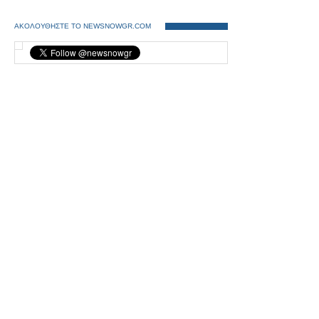
ΑΚΟΛΟΥΘΗΣΤΕ ΤΟ NEWSNOWGR.COM