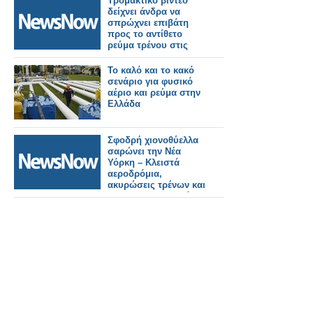
Τρομακτικό βίντεο
δείχνει άνδρα να
σπρώχνει επιβάτη
προς το αντίθετο
ρεύμα τρένου στις
ΗΠΑ.
Το καλό και το κακό
σενάριο για φυσικό
αέριο και ρεύμα στην
Ελλάδα
Σφοδρή χιονοθύελλα
σαρώνει την Νέα
Υόρκη – Κλειστά
αεροδρόμια,
ακυρώσεις τρένων και
660.000 νοικοκυριά
χωρίς ρεύμα [εικόνες -
βίντεο]