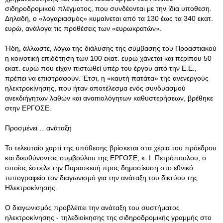
σιδηροδρομικού πλέγματος, που συνδέονται με την ίδια υποθεση.
Δηλαδή, ο «λογαριασμός» κυμαίνεται από τα 130 έως τα 340 εκατ.
ευρώ, ανάλογα τις προθέσεις των «ευρωκρατών».
Ήδη, άλλωστε, λόγω της διάλυσης της σύμβασης του Προαστιακού
η κοινοτική επιδότηση των 100 εκατ. ευρώ χάνεται και περίπου 50
εκατ. ευρώ που είχαν πιστωθεί υπέρ του έργου από την Ε.Ε.,
πρέπει να επιστραφούν. Έτσι, η «καυτή πατάτα» της ανενεργούς
ηλεκτροκίνησης, που ήταν αποτέλεσμα ενός συνδυασμού
ανεκδιήγητων λαθών και αναιτιολόγητων καθυστερήσεων, βρέθηκε
στην ΕΡΓΟΣΕ.
Προσμένει …ανάταξη
Το τελευταίο χαρτί της υπόθεσης βρίσκεται στα χέρια του πρόεδρου
και διευθύνοντος συμβούλου της ΕΡΓΟΣΕ, κ. Ι. Πετρόπουλου, ο
οποίος έστειλε την Παρασκευή προς δημοσίευση στο εθνικό
τυπογραφείο τον διαγωνισμό για την ανάταξη του δικτύου της
Ηλεκτροκίνησης.
Ο διαγωνισμός προβλέπει την ανάταξη του συστήματος
ηλεκτροκίνησης - τηλεδιοίκησης της σιδηροδρομικής γραμμής στο