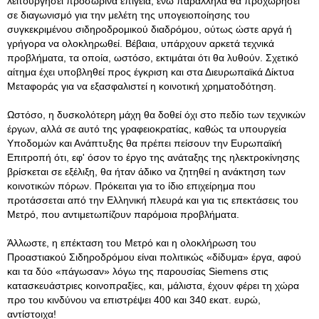
λειτουργήσει προσωρινά επίγεια, ενώ παράλληλα θα προχωρήσει
σε διαγωνισμό για την μελέτη της υπογειοποίησης του
συγκεκριμένου σιδηροδρομικού διαδρόμου, ούτως ώστε αργά ή
γρήγορα να ολοκληρωθεί. Βέβαια, υπάρχουν αρκετά τεχνικά
προβλήματα, τα οποία, ωστόσο, εκτιμάται ότι θα λυθούν. Σχετικό
αίτημα έχει υποβληθεί προς έγκριση και στα Διευρωπαϊκά Δίκτυα
Μεταφοράς για να εξασφαλιστεί η κοινοτική χρηματοδότηση.
Ωστόσο, η δυσκολότερη μάχη θα δοθεί όχι στο πεδίο των τεχνικών
έργων, αλλά σε αυτό της γραφειοκρατίας, καθώς τα υπουργεία
Υποδομών και Ανάπτυξης θα πρέπει πείσουν την Ευρωπαϊκή
Επιτροπή ότι, εφ' όσον το έργο της ανάταξης της ηλεκτροκίνησης
βρίσκεται σε εξέλιξη, θα ήταν άδικο να ζητηθεί η ανάκτηση των
κοινοτικών πόρων. Πρόκειται για το ίδιο επιχείρημα που
προτάσσεται από την Ελληνική πλευρά και για τις επεκτάσεις του
Μετρό, που αντιμετωπίζουν παρόμοια προβλήματα.
Άλλωστε, η επέκταση του Μετρό και η ολοκλήρωση του
Προαστιακού Σιδηροδρόμου είναι πολιτικώς «δίδυμα» έργα, αφού
και τα δύο «πάγωσαν» λόγω της παρουσίας Siemens στις
κατασκευάστριες κοινοπραξίες, και, μάλιστα, έχουν φέρει τη χώρα
προ του κινδύνου να επιστρέψει 400 και 340 εκατ. ευρώ,
αντίστοιχα!