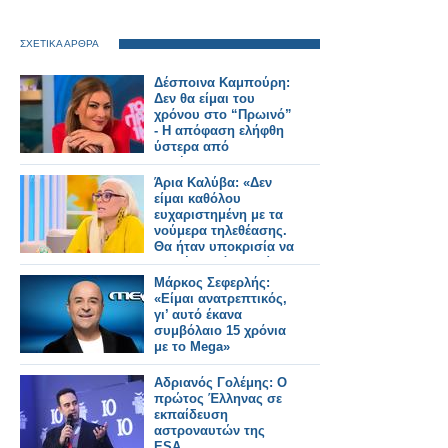
ΣΧΕΤΙΚΑ ΑΡΘΡΑ
Δέσποινα Καμπούρη:
Δεν θα είμαι του
χρόνου στο “Πρωινό”
- Η απόφαση ελήφθη
ύστερα από
συζήτηση με το
κανάλι
Άρια Καλύβα: «Δεν
είμαι καθόλου
ευχαριστημένη με τα
νούμερα τηλεθέασης.
Θα ήταν υποκρισία να
σου έλεγα ότι ανοίγω
σαμπάνιες»
Μάρκος Σεφερλής:
«Είμαι ανατρεπτικός,
γι’ αυτό έκανα
συμβόλαιο 15 χρόνια
με το Mega»
Αδριανός Γολέμης: Ο
πρώτος Έλληνας σε
εκπαίδευση
αστροναυτών της
ESA