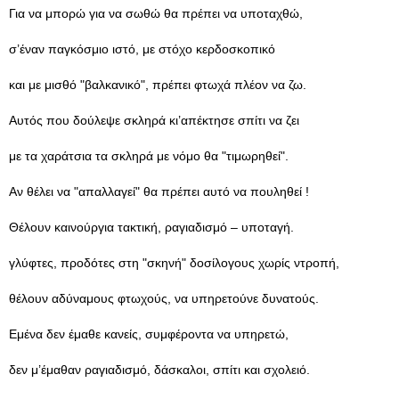
Για να μπορώ για να σωθώ θα πρέπει να υποταχθώ,
σ’έναν παγκόσμιο ιστό, με στόχο κερδοσκοπικό
και με μισθό "βαλκανικό", πρέπει φτωχά πλέον να ζω.
Αυτός που δούλεψε σκληρά κι’απέκτησε σπίτι να ζει
με τα χαράτσια τα σκληρά με νόμο θα "τιμωρηθεί".
Αν θέλει να "απαλλαγεί" θα πρέπει αυτό να πουληθεί !
Θέλουν καινούργια τακτική, ραγιαδισμό – υποταγή.
γλύφτες, προδότες στη "σκηνή" δοσίλογους χωρίς ντροπή,
θέλουν αδύναμους φτωχούς, να υπηρετούνε δυνατούς.
Εμένα δεν έμαθε κανείς, συμφέροντα να υπηρετώ,
δεν μ’έμαθαν ραγιαδισμό, δάσκαλοι, σπίτι και σχολειό.