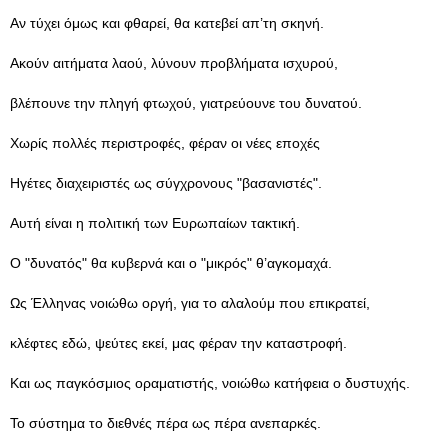
Αν τύχει όμως και φθαρεί, θα κατεβεί απ’τη σκηνή.
Ακούν αιτήματα λαού, λύνουν προβλήματα ισχυρού,
βλέπουνε την πληγή φτωχού, γιατρεύουνε του δυνατού.
Χωρίς πολλές περιστροφές, φέραν οι νέες εποχές
Ηγέτες διαχειριστές ως σύγχρονους "βασανιστές".
Αυτή είναι η πολιτική των Ευρωπαίων τακτική.
Ο "δυνατός" θα κυβερνά και ο "μικρός" θ’αγκομαχά.
Ως Έλληνας νοιώθω οργή, για το αλαλούμ που επικρατεί,
κλέφτες εδώ, ψεύτες εκεί, μας φέραν την καταστροφή.
Και ως παγκόσμιος οραματιστής, νοιώθω κατήφεια ο δυστυχής.
Το σύστημα το διεθνές πέρα ως πέρα ανεπαρκές.