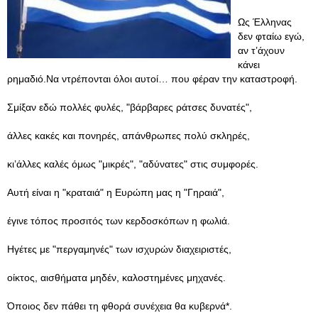
Ως Έλληνας
δεν φταίω εγώ,
αν τ’άχουν
κάνει
ρημαδιό.Να ντρέπονται όλοι αυτοί… που φέραν την καταστροφή.
Σμίξαν εδώ πολλές φυλές, "βάρβαρες ράτσες δυνατές",
άλλες κακές και πονηρές, απάνθρωπες πολύ σκληρές,
κι’άλλες καλές όμως "μικρές", "αδύνατες" στις συμφορές.
Αυτή είναι η "κραταιά" η Ευρώπη μας η "Γηραιά",
έγινε τόπος προσιτός των κερδοσκόπων η φωλιά.
Ηγέτες με "περγαμηνές" των ισχυρών διαχειριστές,
οίκτος, αισθήματα μηδέν, καλοστημένες μηχανές.
Όποιος δεν πάθει τη φθορά συνέχεια θα κυβερνά*.