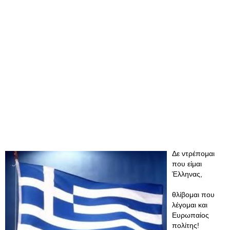
Δε ντρέπομαι
που είμαι
Έλληνας,
θλίβομαι που
λέγομαι και
Ευρωπαίος
πολίτης!